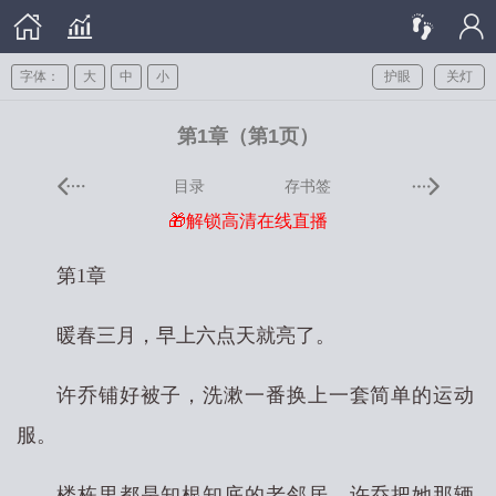
字体：
大
中
小
护眼
关灯
第1章（第1页）
目录
存书签
🎁解锁高清在线直播
第1章
暖春三月，早上六点天就亮了。
许乔铺好被子，洗漱一番换上一套简单的运动
服。
楼栋里都是知根知底的老邻居，许乔把她那辆