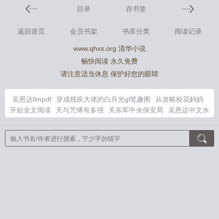
目录
存书签
返回首页
会员书架
书库分类
阅读记录
www.qhxs.org 清华小说
畅快阅读 永久免费
请注意适当休息 保护好您的眼睛
吴恩达llmpdf
穿成残疾大佬的白月光gl笔趣阁
从攻略校花妈妈
开始全文阅读
天与咒缚有多强
关东军中央保安局
吴恩达中文水
平有多强
女配求生指南TXT全本免费阅读
穿成残疾暴君的白月
光txt盘
吴恩达有别名吗
保安团打鬼子
从攻略败犬女主开始在
线看
柳如烟秦飞最新章节列表
女配求生日常笔趣阁
回到三国嫁
郭嘉书评
女配求生指南shanti全文免费
穿成残疾大佬的白月光gl
晋江文学城
穿成残疾暴君的白月光完结了吗
穿越逃荒我靠系统
扶持一代帝王
关东军宝藏真的存在吗
独占月光by南川火笔趣阁
予龙一杯蜂蜜酒
辞金枝
大设定师
恒星时刻
雪落潮吻夜
大王
万万不可！
[武周]问鼎
岁岁平安
路人他竟是灭世boss
我在废
土世界扫垃圾
鬼怪游乐场[无限]
双璧
闲与仙人扫落花
满级大
佬误入无限游戏后
因为手抖就全点美貌值了［无限］
魏晋干饭