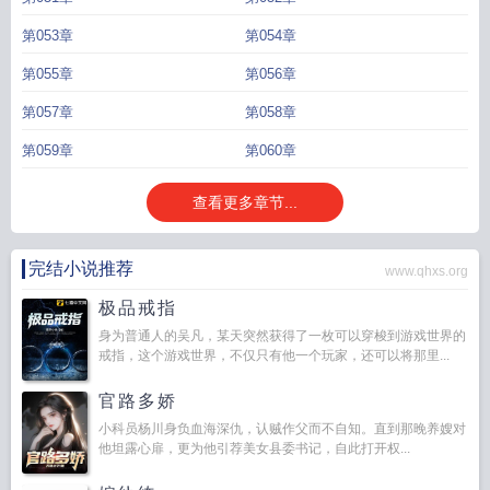
第053章
第054章
第055章
第056章
第057章
第058章
第059章
第060章
查看更多章节...
完结小说推荐
www.qhxs.org
极品戒指
身为普通人的吴凡，某天突然获得了一枚可以穿梭到游戏世界的
戒指，这个游戏世界，不仅只有他一个玩家，还可以将那里...
官路多娇
小科员杨川身负血海深仇，认贼作父而不自知。直到那晚养嫂对
他坦露心扉，更为他引荐美女县委书记，自此打开权...