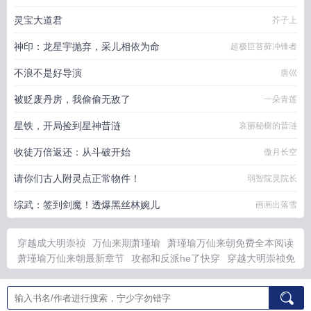
灵宝大道君
芥子上
神印：龙星宇抛弃，采儿相依为命
超极巨苔藓冲锋者
不浪不是好导演
唐巛
被贬废丹房，我偷偷无敌了
一朵青莲
星铁，开局捡到星神昔涟
哀丽秘榭的昔涟
收徒万倍返还：从斗破开始
傲月长空
请你们古人附灵点正常物件！
弱智院灵院长
综武：签到剑魔！透爆黑丝林婉儿
画画出落雪
穿越成大明崇祯
万仙来期萧瑾瑜
萧瑾瑜万仙来朝免费全本阅读
萧瑾瑜万仙来朝最新章节
攻都和反派he了快穿
穿越大明崇祯免
费阅读
睡狐蜗牛百度TXT
他们都嫌我觉醒天赋后怕什么
末日开
局被校花倒贴我
煦日逢雨
末日开局校花找上门
渣男总裁别想逃
漫画全集免费
萧瑾瑜合集
煦日逢雨在线阅读
末日开局校花成为