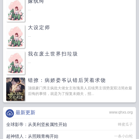
嫁纨绔
...
大设定师
...
我在废土世界扫垃圾
...
错撩：病娇娄爷认错后哭着求饶
顶级豪门男主疯批大佬女主玫瑰美人后续男主强势宠双洁简欢最
后悔的事情，就是为了报复未婚夫，招...
最新更新
www.qhxs.org
全球影帝：从美利坚捡属性开始
蜂蜜瓜子
超神猎人：从照顾青梅开始
一条小白蛇