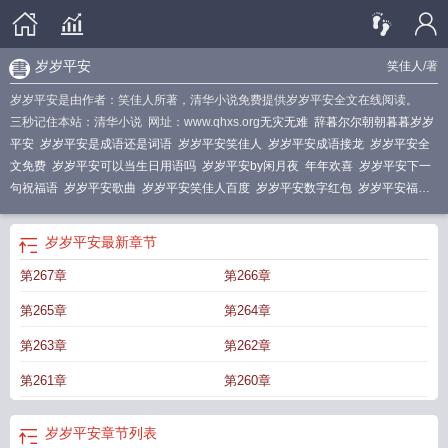
岁岁平安
笑佳人
/著
岁岁平安是由作者：笑佳人所著，清华小说免费提供岁岁平安全文在线阅读。
三秒记住本站：清华小说 网址：www.qhxs.org
无灾无难
辞暮尔尔朝朝暮暮岁岁
平安
岁岁平安是成语还是词语
岁岁平安笑佳人
岁岁平安成语接龙
岁岁平安全
文免费
岁岁平安可以当生日用语吗
岁岁平安by闲月夜
年年欢喜
岁岁平安下一
句祝福语
岁岁平安歌曲
岁岁平安笑佳人百度
岁岁平安数字红包
岁岁平安福到
家打一数字
碎碎平安
岁岁平安图片
岁岁平安什么意思
有趣有盼
岁岁平安万喜
万般宜什么意思
剑来经典语录句子岁岁平安
岁岁平安英语怎么写
岁岁平安古言
岁岁平安
最新章节
1v1
笑佳人岁岁平安
岁岁平安图片图库
岁岁平安的祝福语
岁岁平安下一句怎么
第267章
第266章
接
岁岁平安好运来年年顺景福星照
岁岁平安笑佳人全文免费
下一句
岁岁平安
好运来是上联还是下联
岁岁平安福到家打一准确生肖
岁岁平安笑佳人笔趣阁
岁
第265章
第264章
岁平安是aabc的词吗
岁岁平安的英语怎么写
岁岁平安闲月夜
岁岁平安头像
岁
岁平安的英语怎么说
岁岁平安祝福语
岁岁平安笑佳人TXT
岁岁平安by笑佳
第263章
第262章
人
烟火年年
岁岁平安再无你
岁岁平安电影
岁岁平安免费阅读
岁岁平安是成语
第261章
第260章
吗
岁岁平安再无你全文免费阅读
岁岁平安是不是成语
岁岁平安在线观看
岁岁
平安笑佳人免费阅读
岁岁平安繁体字怎么写
岁岁平安福寿多
岁岁平安繁体
字
岁岁平安的意思
岁岁平安如意下一句
岁岁平安英文
岁岁平安
章节列表