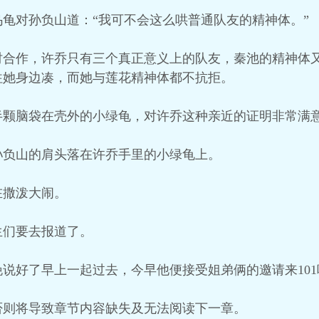
龟对孙负山道：“我可不会这么哄普通队友的精神体。”
时合作，许乔只有三个真正意义上的队友，秦池的精神体
往她身边凑，而她与莲花精神体都不抗拒。
半颗脑袋在壳外的小绿龟，对许乔这种亲近的证明非常满
孙负山的肩头落在许乔手里的小绿龟上。
在撒泼大闹。
生们要去报道了。
说好了早上一起过去，今早他便接受姐弟俩的邀请来101
否则将导致章节内容缺失及无法阅读下一章。