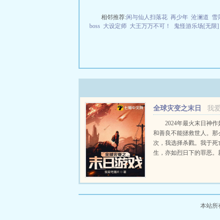
相邻推荐:
闲与仙人扫落花
再少年
沧澜道
雪
boss
大设定师
大王万万不可！
鬼怪游乐场[无限]
全球灾变之末日
我
游戏
2024年最火末日神
和善良不能拯救世人。那
次，我选择杀戮。我于死
生，亦如烈日下的罪恶。
剑神我震惊全球已在快看
线，感...
本站所