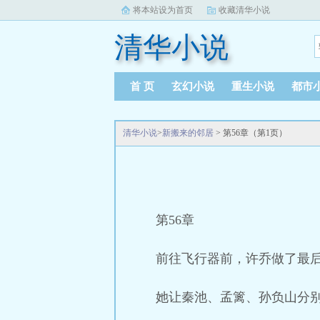
将本站设为首页
收藏清华小说
清华小说
首 页
玄幻小说
重生小说
都市
清华小说
>
新搬来的邻居
> 第56章（第1页）
第56章
前往飞行器前，许乔做了最
她让秦池、孟篱、孙负山分