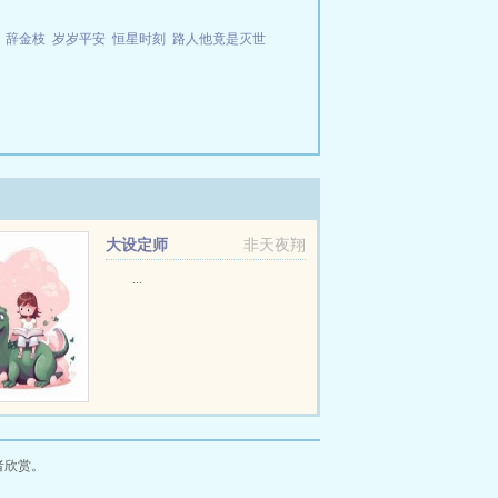
辞金枝
岁岁平安
恒星时刻
路人他竟是灭世
大设定师
非天夜翔
...
者欣赏。