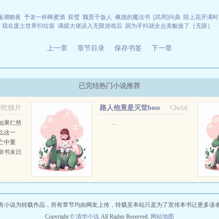
落潮吻夜
予龙一杯蜂蜜酒
双璧
魏晋干饭人
佩德的魔法书
[武周]问鼎
陌上花开满时
我在废土世界扫垃圾
满级大佬误入无限游戏后
因为手抖就全点美貌值了［无限］
上一章
章节目录
保存书签
下一章
已完结热门小说推荐
爱吃猫片
路人他竟是灭世boss
Chelal
作如果仁慈
...
么这一
亡中重
新书末日
漫画上
有小说为转载作品，所有章节均由网友上传，转载至本站只是为了宣传本书让更多读
Copyright ©
清华小说
All Rights Reserved.
网站地图