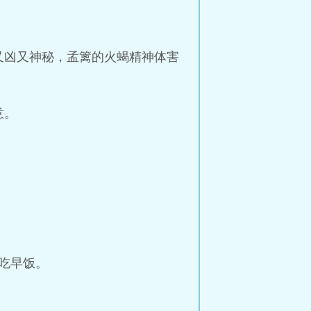
又凶又神秘，孟篱的火蝎精神体害
意。
吃早饭。