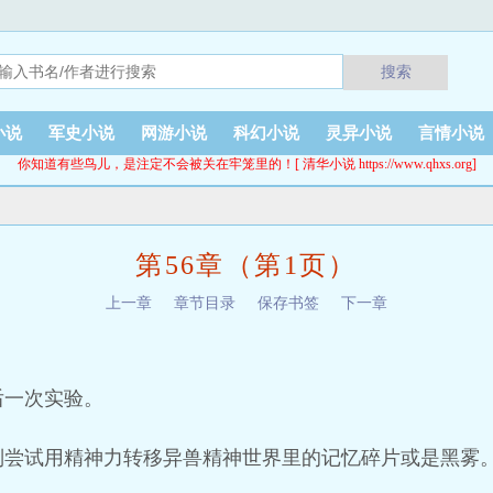
搜索
小说
军史小说
网游小说
科幻小说
灵异小说
言情小说
你知道有些鸟儿，是注定不会被关在牢笼里的！[ 清华小说 https://www.qhxs.org]
第56章（第1页）
上一章
章节目录
保存书签
下一章
后一次实验。
别尝试用精神力转移异兽精神世界里的记忆碎片或是黑雾