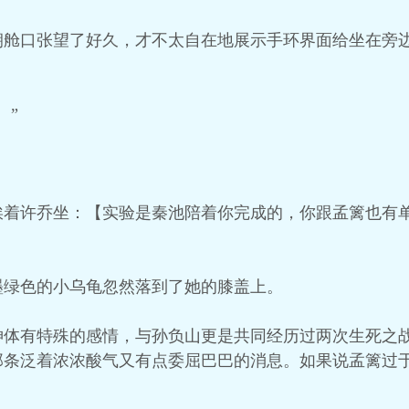
朝舱口张望了好久，才不太自在地展示手环界面给坐在旁
。”
挨着许乔坐：【实验是秦池陪着你完成的，你跟孟篱也有
墨绿色的小乌龟忽然落到了她的膝盖上。
神体有特殊的感情，与孙负山更是共同经历过两次生死之
那条泛着浓浓酸气又有点委屈巴巴的消息。如果说孟篱过