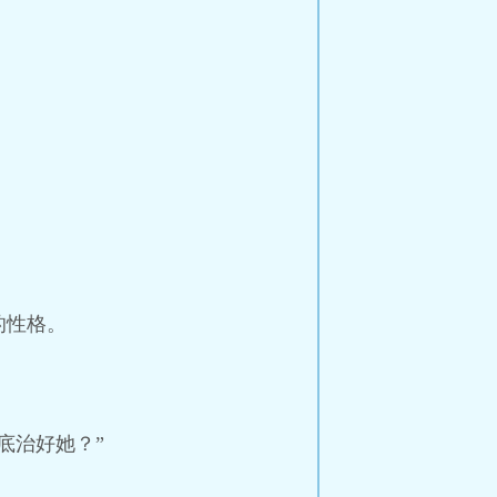
的性格。
底治好她？”