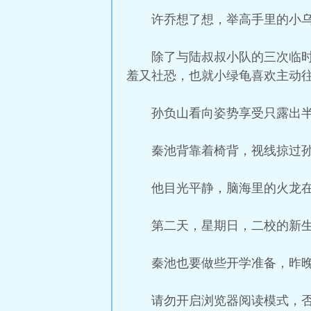
许乔想了想，举高手里的小乌
除了与陆叔叔小队的三次临
羞又社恐，也就小绿龟喜欢主动
孙负山看向姿势享受只露出
秦池背靠着椅背，视线掠过
他目光平静，脑海里的火龙
第二天，星期日，二校的新
秦池也要做些开学准备，昨晚
请勿开启浏览器阅读模式，