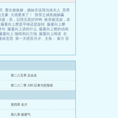
天
重生被换嫁，嫡妹非送我当侯夫人
异界
当文豪
大德要来了！
快穿之咸鱼她躺赢
快递：亲，记得五星好评哟
换亲被流放，农
看
藤蔓向上爬是平移还是旋转
藤蔓向上攀
诗句
藤蔓向上讲的什么
藤蔓向上爬的动画
藤蔓向上 咖啡和白兰地
藤蔓向上阅读
在
蔓啥意思
第一天骄苏月夕
、
主角： 秦方 苏
第二八五章 总会走
第二八〇章 ABC记者为您报道
第四章 名片
第八章 挺硬气