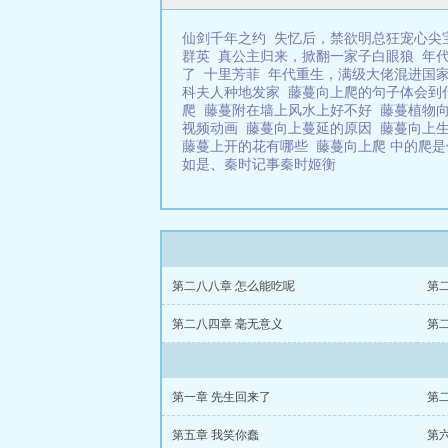
仙剑千年之约
失忆后，禁欲明总狂宠心尖
群英
真公主归来，掀翻一家子白眼狼
年
了
十里芳菲
年代重生，满级大佬混进国
科夫人种地发家
藤蔓向上爬的句子体会
爬
藤蔓附在墙上风水上好不好
藤蔓植物
视频动画
藤蔓向上蔓延的原因
藤蔓向上
藤蔓上开的花有哪些
藤蔓向上爬 中的爬
如是
、
秦时记事秦时姬衡
第二八八章 怎么能吃呢
第
第二八四章 毫无意义
第
第一章 先生回来了
第
第五章 我笑你蠢
第六