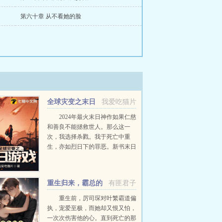
第六十章 从不看她的脸
全球灾变之末日
我爱吃猫片
游戏
2024年最火末日神作如果仁慈
和善良不能拯救世人。那么这一
次，我选择杀戮。我于死亡中重
生，亦如烈日下的罪恶。新书末日
剑神我震惊全球已在快看漫画上
线，感...
重生归来，霸总的
有匪君子
白月光杀疯了
重生前，厉司琛对叶繁霸道偏
执，宠爱至极，而她却又恨又怕，
一次次伤害他的心。直到死亡的那