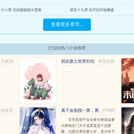
五十八章 活该被硫磺火焚烧
第五十九章 也可以叫他楼盛
查看更多章节...
已完结热门小说推荐
非天夜翔
我在废土世界扫垃
有花在野
圾
...
归鸿落雪
真千金掐指一算，离
乔鸭鸭
婚后她要暴富
玄学真假千金全家火葬场追妻
火葬场玄门天才孟星鸾是个恋爱
脑，为爱忍辱负重七年，某天终于