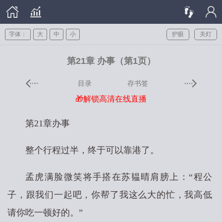
字体：
大
中
小
护眼
关灯
第21章 办事（第1页）
目录
存书签
🎁解锁高清在线直播
第21章办事
整个行程过半，终于可以靠港了。
孟虎满脸微笑将手搭在苏韫晴肩膀上：“程公
子，跟我们一起吧，你帮了我这么大的忙，我高低
请你吃一顿好的。”