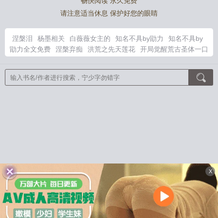
畅快阅读 永久免费
请注意适当休息 保护好您的眼睛
涅槃泪
杨墨相关
白薇薇女主的
知名不具by勖力
知名不具by
勖力全文免费
涅槃弃痴
洪荒之先天莲花
开局觉醒荒古圣体一口
气看完沙雕动
神印柔弱魔法师只有亿点人脉免费阅读
落魄千金
被疯批豪夺
知名不具 勖力 笔趣阁
神印魔族
综在本丸的那些天
txt
在本丸里寻找平静生活是否搞错了什么
在本丸开温泉旅店免
费阅读
一口气看完开局获得荒古圣体
知名不具勖力txt
害我入
狱我成狱神后你们连跪都不配
开局觉醒荒古圣体我从出生无敌
女主叫白薇的重生
闪婚后被顾爷宠上天
八零小寡妇带飞全家
云起风动醉江湖
藤蔓向上
满级恶雌超香软，五个兽夫掐腰宠
我在日本当文豪
我把全修真界懒哭了
废材？全宗门捡漏寻宝逆
天改命
失忆后，禁欲明总狂宠心尖宝
黄泉快递：亲，记得五星
好评哟
美人往哪跑？疯批权臣锁腰夺娇
重生之全职太后
换亲被
流放，农科夫人种地发家
重生九零，为国效力我逆袭当首富
年
X
代知青看到弹幕，觉醒赢麻了
菜地通末世：我囤亿万物资养大佬
魔宗抓我当炉鼎，我靠逆转系统无敌了
仙剑千年之约
锁情扣
手握炮灰剧本，卷王改命易如反掌