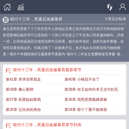
错付十三年，死遁后改嫁暴君
十里豆沙包
/著
秦王是明意爱慕了十三年的意中人跟他赴蛮夷之地为他撑起王府后宅替他操持纳
妾迎娶侧妃她所求不过是他的一寸真心可皇权之下不容真心明意遍体鳞伤，厌倦
一切，以死相逼逃回京城谁知两年后再遇，她为先帝宠妃，他却为新帝萧邈，你
曾答应要放我走的。但孤后悔了！自她离开后，他才知从头到尾皇权与她他都
要！
错付十年我转身封王最新章节更新内
错付十二年全文免费阅读无弹窗
错付
十年我转身封王
错付十年转身封王免费全文阅读
错付十年全集
错付十年我转身
封王漫剧
错付十年我转身封王最新章节更新内容
错付十三年短剧
错付十年我转
错付十三年，死遁后改嫁暴君
最新章节
身封王免費短剧
错付十二年
第41章 求求你带我走
第40章 小桃花不在了
第39章 撕心裂肺
第38章 你又如何向本王交代杜氏
第37章 杖毙姑姑救我
第36章 找明意那贱婢算账
第35章 记住你的身份
第34章 那个丫鬟不能再留
错付十三年，死遁后改嫁暴君
章节列表