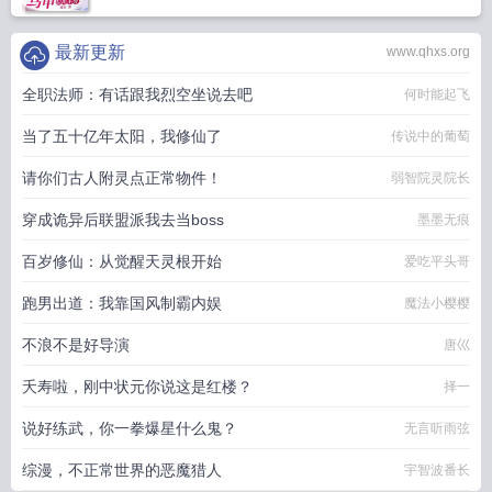
最新更新
www.qhxs.org
全职法师：有话跟我烈空坐说去吧
何时能起飞
当了五十亿年太阳，我修仙了
传说中的葡萄
请你们古人附灵点正常物件！
弱智院灵院长
穿成诡异后联盟派我去当boss
墨墨无痕
百岁修仙：从觉醒天灵根开始
爱吃平头哥
跑男出道：我靠国风制霸内娱
魔法小樱樱
不浪不是好导演
唐巛
夭寿啦，刚中状元你说这是红楼？
择一
说好练武，你一拳爆星什么鬼？
无言听雨弦
综漫，不正常世界的恶魔猎人
宇智波番长