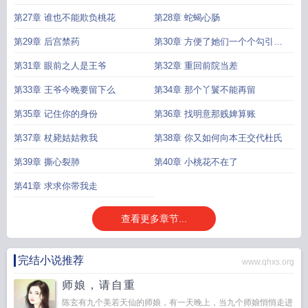
第27章 谁也不能欺负桃花
第28章 蛇蝎心肠
第29章 后宫禁药
第30章 方便了她们一个个勾引王
爷
第31章 眼前之人是王爷
第32章 重回前院当差
第33章 王爷今晚要留下么
第34章 那个丫鬟不能再留
第35章 记住你的身份
第36章 找明意那贱婢算账
第37章 杖毙姑姑救我
第38章 你又如何向本王交代杜氏
第39章 撕心裂肺
第40章 小桃花不在了
第41章 求求你带我走
查看更多章节...
完结小说推荐
www.qhxs.org
师娘，请自重
陈玄有九个美若天仙的师娘，有一天晚上，当九个师娘悄悄走进