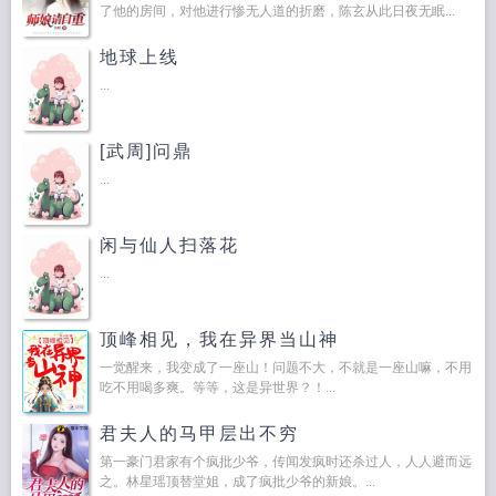
了他的房间，对他进行惨无人道的折磨，陈玄从此日夜无眠...
地球上线
...
[武周]问鼎
...
闲与仙人扫落花
...
顶峰相见，我在异界当山神
一觉醒来，我变成了一座山！问题不大，不就是一座山嘛，不用
吃不用喝多爽。等等，这是异世界？！...
君夫人的马甲层出不穷
第一豪门君家有个疯批少爷，传闻发疯时还杀过人，人人避而远
之。林星瑶顶替堂姐，成了疯批少爷的新娘。...