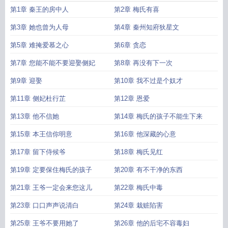
第1章 秦王的房中人
第2章 梅氏有喜
第3章 她也曾为人母
第4章 秦州知府狄星文
第5章 难掩爱慕之心
第6章 贪恋
第7章 您能不能不要迎娶侧妃
第8章 再没有下一次
第9章 迎娶
第10章 我不过是个奴才
第11章 侧妃杜行芷
第12章 恩爱
第13章 他不信她
第14章 梅氏的孩子不能生下来
第15章 本王信你明意
第16章 他深藏的心意
第17章 留下侍候爷
第18章 梅氏见红
第19章 定要保住梅氏的孩子
第20章 有不干净的东西
第21章 王爷一定会来您这儿
第22章 梅氏中毒
第23章 口口声声说清白
第24章 栽赃陷害
第25章 王爷不要用她了
第26章 他的后宅不容毒妇