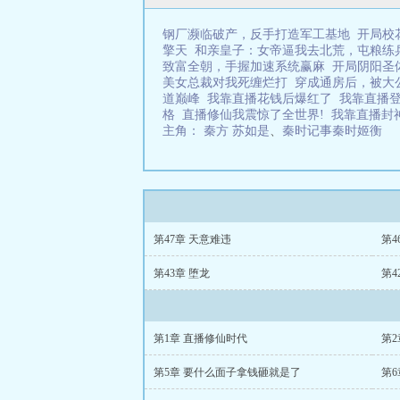
钢厂濒临破产，反手打造军工基地
开局校
擎天
和亲皇子：女帝逼我去北荒，屯粮练
致富全朝，手握加速系统赢麻
开局阴阳圣
美女总裁对我死缠烂打
穿成通房后，被大
道巅峰
我靠直播花钱后爆红了
我靠直播
格
直播修仙我震惊了全世界!
我靠直播封
主角： 秦方 苏如是
、
秦时记事秦时姬衡
第47章 天意难违
第4
第43章 堕龙
第4
第1章 直播修仙时代
第2
第5章 要什么面子拿钱砸就是了
第6