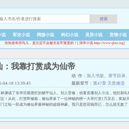
搜索
小说
军史小说
网游小说
科幻小说
灵异小说
言情小说
你知道有些鸟儿，是注定不会被关在牢笼里的！[ 清华小说 https://www.qhxs.org]
仙：我靠打赏成为仙帝
动 作：
加入书架
、
章节目录
4-18 13:39:45
最新章节：
第47章 天意难违
，林渊成了东华宗最摆烂的躺平仙人。别人苦修，他看直播别人斗法，他狂刷礼
定！从此，打赏即修炼，修仙界多了一位神秘的榜一大哥打赏1万灵石，奖励天
宗门之耻一跃成为修仙界最神秘的超级神豪。我只是想花钱而已，怎么就无敌了