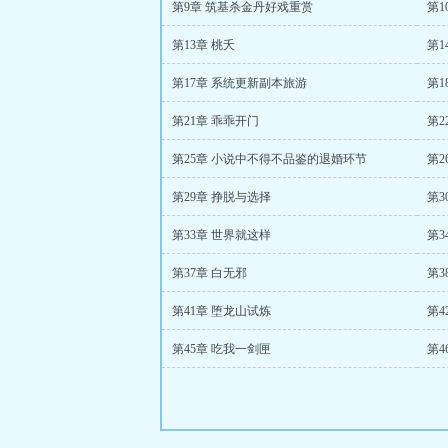
第9章 筑基杀金丹好戏重赏
第1
第13章 桃夭
第1
第17章 系统更新副本旅游
第
第21章 乖乖开门
第2
第25章 小说中不得不品鉴的退婚环节
第2
第29章 挣脱与选择
第3
第33章 世界就这样
第3
第37章 白无邪
第3
第41章 堕龙山试炼
第4
第45章 吃我一剑匣
第4