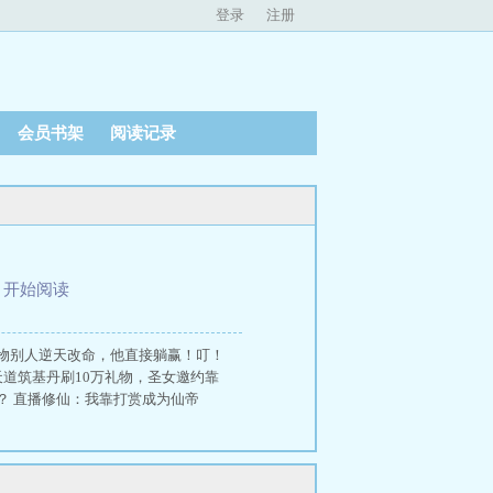
登录
注册
会员书架
阅读记录
、
开始阅读
物别人逆天改命，他直接躺赢！叮！
道筑基丹刷10万礼物，圣女邀约靠
？ 直播修仙：我靠打赏成为仙帝