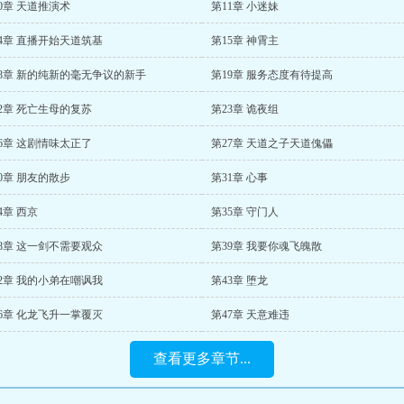
0章 天道推演术
第11章 小迷妹
4章 直播开始天道筑基
第15章 神霄主
18章 新的纯新的毫无争议的新手
第19章 服务态度有待提高
2章 死亡生母的复苏
第23章 诡夜组
6章 这剧情味太正了
第27章 天道之子天道傀儡
0章 朋友的散步
第31章 心事
4章 西京
第35章 守门人
8章 这一剑不需要观众
第39章 我要你魂飞魄散
2章 我的小弟在嘲讽我
第43章 堕龙
6章 化龙飞升一掌覆灭
第47章 天意难违
查看更多章节...