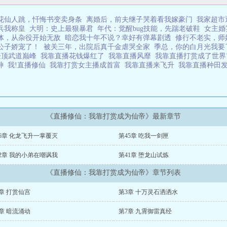
花仙人跳，忏悔书变卖身条
离婚后，前夫继子哭着看我嫁豪门
我家超市
兵我称皇
大明：史上最狠暴君
年代：觉醒bug技能，先踹老破鞋
女主婚
体，从杂役开始无敌
暗恋我十年不说？幸好有弹幕剧透
修行不老实，师
公子娇宠了！
被关三年，出院后真千金虐哭全家
季总，你的白月光我要
登顶武道巅峰
我靠直播花钱爆红了
我靠直播风靡
我靠直播打赏成了世
神
我!直播修仙
我靠打赏女主播成首富
我靠直播来飞升
我靠直播种田
《直播修仙：我靠打赏成为仙帝》最新章节
6章 化龙飞升一掌覆灭
第45章 吃我一剑匣
2章 我的小弟在嘲讽我
第41章 堕龙山试炼
《直播修仙：我靠打赏成为仙帝》章节列表
章 打赏仙宫
第3章 十万灵石洒洒水
章 暗流涌动
第7章 九霄御雷真经