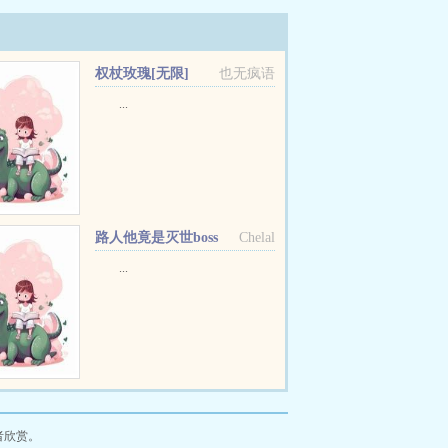
权杖玫瑰[无限]
也无疯语
...
路人他竟是灭世boss
Chelal
...
者欣赏。