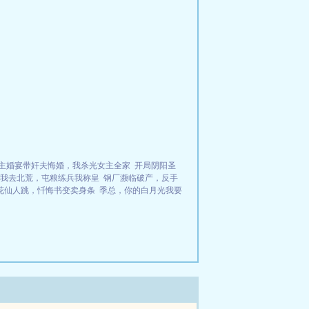
主婚宴带奸夫悔婚，我杀光女主全家
开局阴阳圣
我去北荒，屯粮练兵我称皇
钢厂濒临破产，反手
花仙人跳，忏悔书变卖身条
季总，你的白月光我要