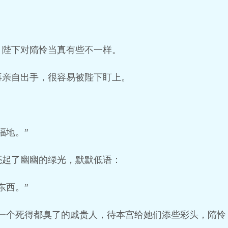
，陛下对隋怜当真有些不一样。
再亲自出手，很容易被陛下盯上。
福地。”
亮起了幽幽的绿光，默默低语：
东西。”
一个死得都臭了的戚贵人，待本宫给她们添些彩头，隋怜