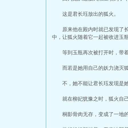
这是君长珏放出的狐火。
原来他在殿内时就已发现了
中，让狐火随着它一起被收进玉
等到玉瓶再次被打开时，带
而若是她用自己的妖力浇灭
不，她不能让君长珏发现是
就在柳妃犹豫之时，狐火自
桐影骨肉无存，变成了一地