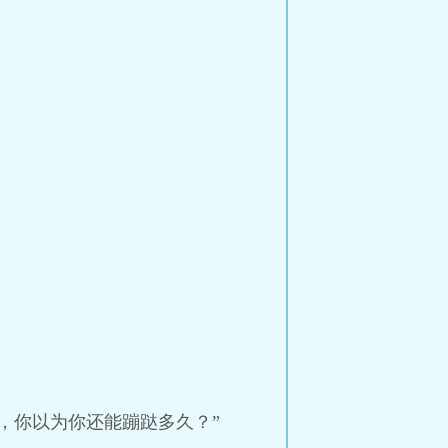
，你以为你还能蹦跶多久？”