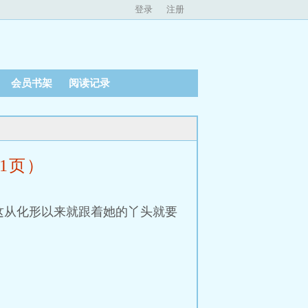
登录
注册
会员书架
阅读记录
1页）
这从化形以来就跟着她的丫头就要