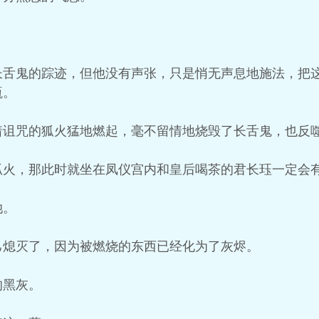
长舌鬼的踪迹，但他没有声张，只是悄无声息地施法，把
瓶。
着诅咒的狐火猛地燃起，毫不留情地烧毁了长舌鬼，也反
狐火，那此时就坐在凤仪宫内和皇后喝茶的君长珏一定会
她。
己熄灭了，因为被燃烧的东西已经化为了灰烬。
的黑灰。