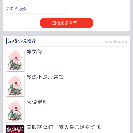
第31章 族会
查看更多章节...
完结小说推荐
www.qhxs.org
嫁纨绔
...
鬓边不是海棠红
...
大设定师
...
盲眼驱鬼师：我入皇宫以身饲鬼