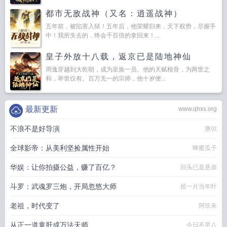
都市无敌战神（又名：逍遥战神）
五年前，被陷害入狱！五年后，他荣耀归来，天下权势，尽握手
中！我所失去的，终会千百倍的拿回来！...
皇子外放十八载，返京已是陆地神仙
周逸穿越到大乾朝，成为皇族一员。他的天赋根骨，为两世之
和，举世仅有。百万无一的宗师，他十岁便...
最新更新
www.qhxs.org
不浪不是好导演
唐巛
全球影帝：从美利坚捡属性开始
蜂蜜瓜子
华娱：让你拍摄公益，赚了百亿？
回头已是悬崖
斗罗：武魂罗三炮，开局忽悠大师
拾一片当年叶
老祖，时代变了
阿玖未
从正一道童肝成万法天师
今日不早八