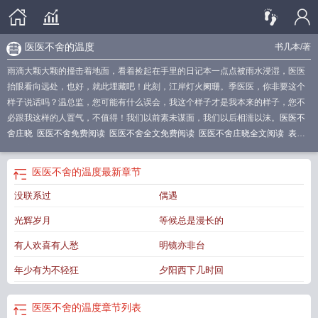
医医不舍的温度
书几本
/著
雨滴大颗大颗的撞击着地面，看着捡起在手里的日记本一点点被雨水浸湿，医医
抬眼看向远处，也好，就此埋藏吧！此刻，江岸灯火阑珊。季医医，你非要这个
样子说话吗？温总监，您可能有什么误会，我这个样子才是我本来的样子，您不
必跟我这样的人置气，不值得！我们以前素未谋面，我们以后相濡以沫。
医医不
舍庄晓
医医不舍免费阅读
医医不舍全文免费阅读
医医不舍庄晓全文阅读
表达
医患之间温暖的句子
医医不舍在线阅读
医医不舍芳草悠然19楼
医依不舍
医医
不舍全文阅读
医医不舍小满
医医不舍的温度
最新章节
没联系过
偶遇
光辉岁月
等候总是漫长的
有人欢喜有人愁
明镜亦非台
年少有为不轻狂
夕阳西下几时回
医医不舍的温度
章节列表