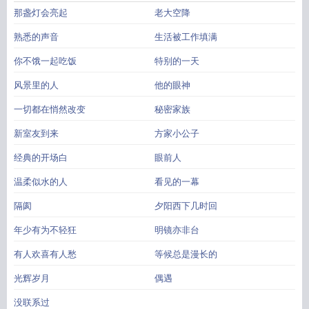
那盏灯会亮起
老大空降
熟悉的声音
生活被工作填满
你不饿一起吃饭
特别的一天
风景里的人
他的眼神
一切都在悄然改变
秘密家族
新室友到来
方家小公子
经典的开场白
眼前人
温柔似水的人
看见的一幕
隔阂
夕阳西下几时回
年少有为不轻狂
明镜亦非台
有人欢喜有人愁
等候总是漫长的
光辉岁月
偶遇
没联系过