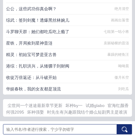
公公，这些武功你真会啊？
绝月清空
综武：签到剑魔！透爆黑丝林婉儿
画画出落雪
斗罗聊天群：她们都吃瓜吃上瘾了
七组第一咕小将
星铁，开局捡到星神昔涟
哀丽秘榭的昔涟
精灵：初始宝可梦是亚古兽
暴躁的鲤鱼汪
港综：扎职洪兴，从矮骡子到财阀
呦呦晨
收徒万倍返还：从斗破开始
傲月长空
华娱春秋，我的女友都是顶流
刘吃瓜
尘世间一个迷途最新章节更新
坏种by一
试婚glabo
宦海红颜香
何强2095
坏种强娶
时先生有兴趣跟我结个婚么短剧男主是谁演
的
试婚全集
当管家的一天
坏种glabo推荐
重生从包工头干起
的
神级学霸开局被校花倒追
阴寿书山中枯骨txt资源
前世丈夫
冷漠我守了一世
时先生有兴趣和我结婚吗短剧
我只是个管家
掸