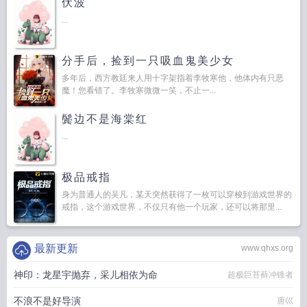
伏波
...
分手后，捡到一只吸血鬼美少女
多年后，西方教廷来人用十字架指着李牧寒他，他体内有只恶
魔！您看错了。李牧寒微微一笑，不止一...
鬓边不是海棠红
...
极品戒指
身为普通人的吴凡，某天突然获得了一枚可以穿梭到游戏世界的
戒指，这个游戏世界，不仅只有他一个玩家，还可以将那里...
最新更新
www.qhxs.org
神印：龙星宇抛弃，采儿相依为命
超极巨苔藓冲锋者
不浪不是好导演
唐巛