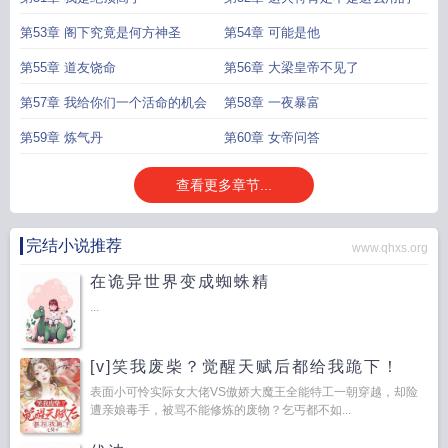
第53章 阁下究竟是何方神圣
第54章 可能是他
第55章 道友饶命
第56章 大梁皇帝不见了
第57章 我给你们一个活命的机会
第58章 一夜暴富
第59章 炼气丹
第60章 女帝问答
查看更多章节...
完结小说推荐
www.qhxs.org
在诡异世界变成蜘蛛精
...
[v]笑我废柴？觉醒天赋后都给我跪下！
表面小可怜实际女大佬VS傲娇大魔王全能特工一朝穿越，却险
遭亲娘毒手，被骂不能修炼的废物？乞丐都不如...