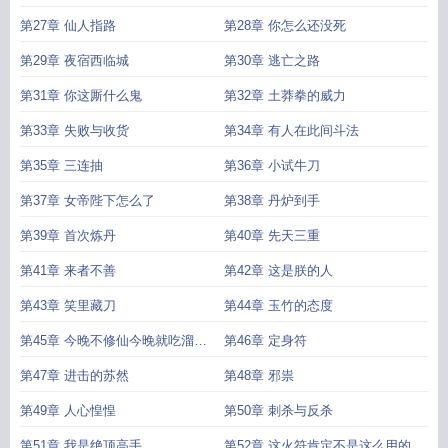
第27章 仙人指路
第28章 你怎么还没死
第29章 夜宿西临城
第30章 逃亡之路
第31章 你这厮什么鬼
第32章 土莽拳的威力
第33章 失败与收货
第34章 有人在此间斗法
第35章 三连抽
第36章 小试牛刀
第37章 女帝陛下怎么了
第38章 丹炉到手
第39章 首次炼丹
第40章 先天三重
第41章 来者不善
第42章 这是朕的人
第43章 笑里藏刀
第44章 玉竹的态度
第45章 今晚不修仙今晚就吃溜溜
第46章 定身符
梅
第47章 进击的苏然
第48章 邪祟
第49章 人心惶惶
第50章 刺杀与反杀
第51章 我是绝顶高手
第52章 这火符肯定不是这么用的