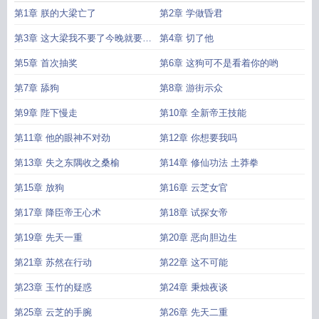
第1章 朕的大梁亡了
第2章 学做昏君
第3章 这大梁我不要了今晚就要吃
第4章 切了他
溜溜梅
第5章 首次抽奖
第6章 这狗可不是看着你的哟
第7章 舔狗
第8章 游街示众
第9章 陛下慢走
第10章 全新帝王技能
第11章 他的眼神不对劲
第12章 你想要我吗
第13章 失之东隅收之桑榆
第14章 修仙功法 土莽拳
第15章 放狗
第16章 云芝女官
第17章 降臣帝王心术
第18章 试探女帝
第19章 先天一重
第20章 恶向胆边生
第21章 苏然在行动
第22章 这不可能
第23章 玉竹的疑惑
第24章 秉烛夜谈
第25章 云芝的手腕
第26章 先天二重