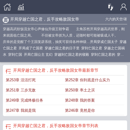
开局穿越亡国之君，反手攻略敌国女帝
六六的天空
/著
穿越高武软饭流女帝心声修仙升级王朝争霸 主角苏然开局穿越高武世界，刚
来就面临亡国之局。 不但被女帝抓为人质，还随时都可能被吸成人干。
庆幸的是觉醒了个王国复辟系统，抽奖可获得各种神级…
开局穿成亡国太子
穿越
亡国之君
开局成了亡国君
穿越亡国之君的日子里
穿到亡国之君
穿越之亡国祸
水
穿到亡国
开局亡国公主 玄幻
穿越到亡国之君的寝殿
穿到亡国之君的
穿越
到亡国之君的寝殿后
开局迎要亡国女帝免费阅读
穿越成亡国之君的
反手攻略敌
国女帝免费阅读
穿越之亡国公主
开局亡国我带六十三名女囚
穿越到亡国之
开局穿越亡国之君，反手攻略敌国女帝
最新章节
君
开局亡国虐文剧情
反手攻略敌国女帝的
开局穿越亡国之君
开局盘点十大亡
第253章 活活打死
第252章 你到底是什么实力
国之君
开局迎娶亡国女帝高清完整
第251章 三步无敌
第250章 率土之滨
第249章 完成终极任务
第248章 我的答案
第247章 我就是我
第246章 竟然是你
开局穿越亡国之君，反手攻略敌国女帝
章节列表