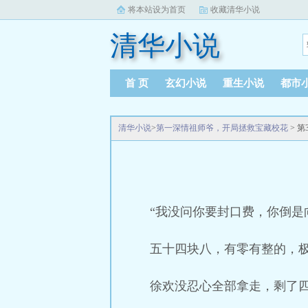
将本站设为首页
收藏清华小说
清华小说
首 页
玄幻小说
重生小说
都市
清华小说
>
第一深情祖师爷，开局拯救宝藏校花
> 
“我没问你要封口费，你倒是
五十四块八，有零有整的，
徐欢没忍心全部拿走，剩了