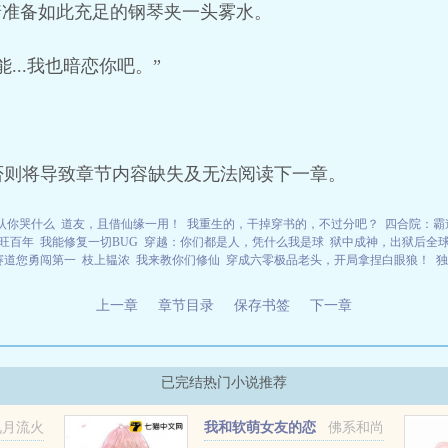
着准备如此充足的钢琴夹一头雾水。
...我也暗恋你吧。”
否则将导致章节内容缺失及无法阅读下一章。
认你哭什么
道友，且借仙缘一用！
我重生的，干掉穿书的，不过分吧？
四合院：霸
旺百年
我能修复一切BUG
穿越：你们都是人，凭什么我是球
狱中成神，出狱后全
赛道您勇闯第一
枝上韫浓
我来教你们修仙
穿成六零极品老头，开局拿捏白眼狼！
独
上一章
章节目录
保存书签
下一章
已完结热门小说推荐
九月流火
我和软萌女友的恋
佛系和尚