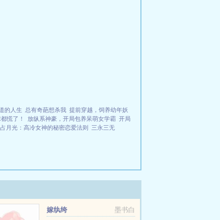
道的人生
总有奇葩想杀我
提前穿越，饲养幼年妖
球都慌了！
放纵系神豪，开局包养呆萌女学霸
开局
占月光：高冷女神的秘密恋爱法则
三永三无
嫁纨绔
墨书白