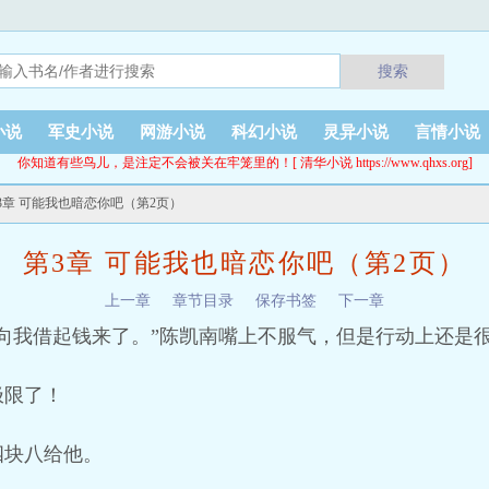
搜索
小说
军史小说
网游小说
科幻小说
灵异小说
言情小说
你知道有些鸟儿，是注定不会被关在牢笼里的！[ 清华小说 https://www.qhxs.org]
第3章 可能我也暗恋你吧（第2页）
第3章 可能我也暗恋你吧（第2页）
上一章
章节目录
保存书签
下一章
向我借起钱来了。”陈凯南嘴上不服气，但是行动上还是
极限了！
四块八给他。