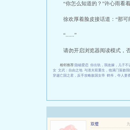
“你怎么知道的？”许心雨看
徐欢厚着脸皮接话道：“那可能
“......”
请勿开启浏览器阅读模式，
相邻推荐:
隐秘爱恋
你出轨，我改嫁，儿子不
女
文武：自由之地
与渣夫双重生，他满门落败我
穿越亡国之君，反手攻略敌国女帝
鹤爷，夺人妻
双璧