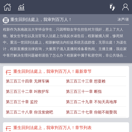
重生回到法庭上，我审判百万人！
冰严
/著
程新作为东南政法大学毕业学生，只因帮助女学生控告对方强奸，惹上了大人
物。被女生学生以及法官等人法庭上当场反水诬告后，程新被捕入狱，惨死狱
中。重活一世回到法庭上，程新解锁法内狂徒系统舌战群儒，无罪出庭！为谋生
计，程新直播接法律咨询，大量黑子涌入直播间准备看热闹。主播主播，我在家
中客厅解决生理问题被邻居告了怎么办？程新家中属于私密空间，非公共场合，
不违权！一个个刁难问题迎门而上，程新却反手给出完美答案，顺利解决。眼瞅
着奇葩问题难不倒程新，真正需要帮助的案子逐渐找上门记者程大律师，你心中
重生回到法庭上，我审判百万人！
最新章节
的律师守则是怎么样的？程新维护正义，捍卫公平是律师基本守则，而我被大家
第三百三十四章 无牌车辆
第三百三十三章 想耍赖
戏称为法内狂徒，守则是替天行道，惩恶扬善！
重生法院从刑庭书记员开始免
费
我审判百万人的
我审判百万人了冰严
重生回到法庭上
笔趣阁重生法院从
重
第三百三十二章 叫救护车
第三百三十一章 断指
返法庭
重生法院法官的
重生法官全文免费阅读
重生法官
重生庭审自费修为
重
生法院从刑庭书记笔趣网
我审判百万人TXT
重生法院审判长
重生法院从刑庭记
第三百三十章 监控
第三百二十九章 不知天高地厚
员开始笔趣阁
我审判百万人! 冰严
第三百二十八章 你没发烧吧
第三百二十七章 你能不能娶我
重生回到法庭上，我审判百万人！
章节列表