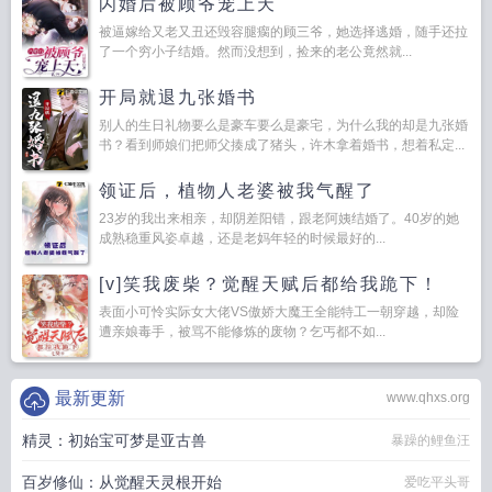
闪婚后被顾爷宠上天
被逼嫁给又老又丑还毁容腿瘸的顾三爷，她选择逃婚，随手还拉
了一个穷小子结婚。然而没想到，捡来的老公竟然就...
开局就退九张婚书
别人的生日礼物要么是豪车要么是豪宅，为什么我的却是九张婚
书？看到师娘们把师父揍成了猪头，许木拿着婚书，想着私定...
领证后，植物人老婆被我气醒了
23岁的我出来相亲，却阴差阳错，跟老阿姨结婚了。40岁的她
成熟稳重风姿卓越，还是老妈年轻的时候最好的...
[v]笑我废柴？觉醒天赋后都给我跪下！
表面小可怜实际女大佬VS傲娇大魔王全能特工一朝穿越，却险
遭亲娘毒手，被骂不能修炼的废物？乞丐都不如...
最新更新
www.qhxs.org
精灵：初始宝可梦是亚古兽
暴躁的鲤鱼汪
百岁修仙：从觉醒天灵根开始
爱吃平头哥