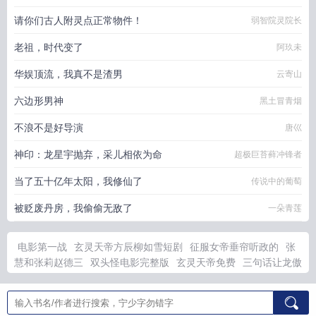
请你们古人附灵点正常物件！
弱智院灵院长
老祖，时代变了
阿玖未
华娱顶流，我真不是渣男
云寄山
六边形男神
黑土冒青烟
不浪不是好导演
唐巛
神印：龙星宇抛弃，采儿相依为命
超极巨苔藓冲锋者
当了五十亿年太阳，我修仙了
传说中的葡萄
被贬废丹房，我偷偷无敌了
一朵青莲
电影第一战
玄灵天帝方辰柳如雪短剧
征服女帝垂帘听政的
张
慧和张莉赵德三
双头怪电影完整版
玄灵天帝免费
三句话让龙傲
天为我神魂颠倒百度网
龙傲天为我神魂颠倒番外最新章
穿成虐
文男主的妈子夜灯火
草根逆袭之路最新章节更新
玄灵帝君方辰
全集完整版
穿越成虐文男主他妈
林浅顾沉全文免费阅读
穿越末