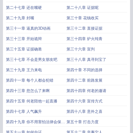
第二十七章 还在嘴硬
第二十八章 证据呢
第二十九章 封嘴
第三十章 花钱收买
第三十一章 逼真的3D动画
第三十二章 直接证据
第三十三章 开始诡辩
第三十四章 炉火纯青
第三十五章 证据确凿
第三十六章 宣判
第三十七章 不会是男女朋友吧
第三十八章 真寻到宝了
第三十九章 王力来电
第四十章 不同的选择
第四十一章 每个人都会犯错
第四十二章 前路发展
第四十三章 您怎么了来啊
第四十四章 何老的邀请
第四十五章 何老陪他一起直播
第四十六章 宣传方式
第四十七章 人气飙升
第四十八章 意外之喜
第四十九章 你不用害怕法律会保护
第五十章 打击力度
你
第五十一章 如何自证
第五十二章 息事宁人