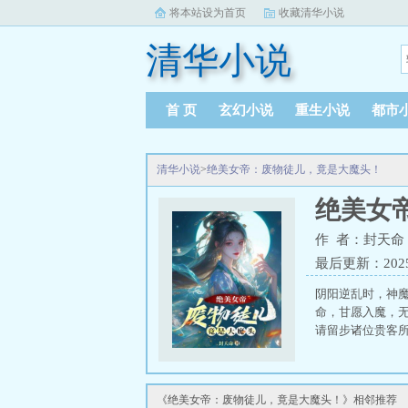
将本站设为首页
收藏清华小说
清华小说
首 页
玄幻小说
重生小说
都市
清华小说
>
绝美女帝：废物徒儿，竟是大魔头！
绝美女
作 者：封天命
最后更新：2025-0
阴阳逆乱时，神
命，甘愿入魔，
请留步诸位贵客所
《绝美女帝：废物徒儿，竟是大魔头！》相邻推荐