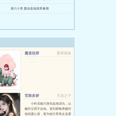
第六十章 轰动圣地境界暴增
魔道祖师
墨香铜臭
...
官路多娇
天选之子
小科员杨川身负血海深仇，认
贼作父而不自知。直到那晚养嫂对
他坦露心扉，更为他引荐美女县委