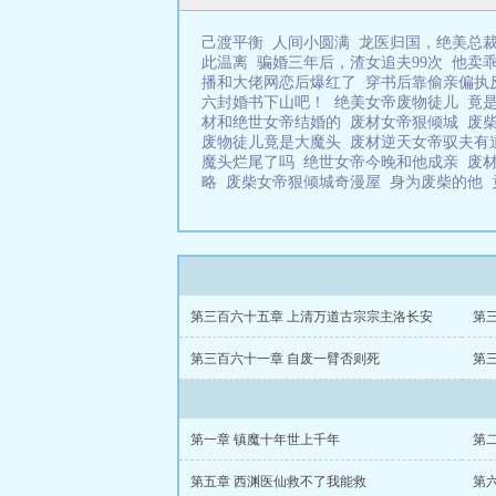
己渡平衡
人间小圆满
龙医归国，绝美总
此温离
骗婚三年后，渣女追夫99次
他卖
播和大佬网恋后爆红了
穿书后靠偷亲偏执
六封婚书下山吧！
绝美女帝废物徒儿
竟
材和绝世女帝结婚的
废材女帝狠倾城
废
废物徒儿竟是大魔头
废材逆天女帝驭夫有
魔头烂尾了吗
绝世女帝今晚和他成亲
废
略
废柴女帝狠倾城奇漫屋
身为废柴的他
第三百六十五章 上清万道古宗宗主洛长安
第
第三百六十一章 自废一臂否则死
第
第一章 镇魔十年世上千年
第
第五章 西渊医仙救不了我能救
第