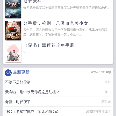
修罗武神
修罗武神修罗武神最新章节修罗武神无弹窗善良的蜜蜂笔趣阁...
分手后，捡到一只吸血鬼美少女
多年后，西方教廷来人用十字架指着李牧寒他，他体内有只恶
魔！您看错了。李牧寒微微一笑，不止一...
（穿书）黑莲花攻略手册
...
最新更新
www.qhxs.org
不浪不是好导演
唐巛
夭寿啦，刚中状元你说这是红楼？
择一
老祖，时代变了
阿玖未
神印：龙星宇抛弃，采儿相依为命
超极巨苔藓冲锋者