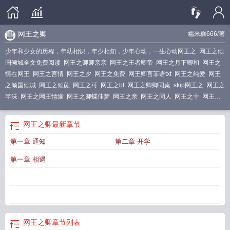
网王之卿
糯米糕666
/著
少年和少女的历程，年幼相识，年少相知，少年心动，一生心动
网王之
网王之倾
国倾城全文免费阅读
网王之卿卿亲亲
网王之王者卿帝
网王之月下卿和
网王之
情在网王
网王之言情
网王之夕
网王之免费
网王卿言菲语txt
网王之纯爱
网王
之倾国倾城
网王之倾颜
网王之可
网王之bl
网王之卿卿同桌
skip网王之
网王之
芊沬
网王之网王情缘
网王之卿蝶佳梦
网王之亲
网王之同人
网王之十
网王之
倾国倾城无弹窗广告(风纪樱落)
网王之倾吾所有
网王之qp
网王卿妃
网王之
手
网王之卿蝶佳梦 千小依
网王之卿言菲语
网王之卿
最新章节
第一章 通知
第二章 开学
第一章 相遇
网王之卿
章节列表