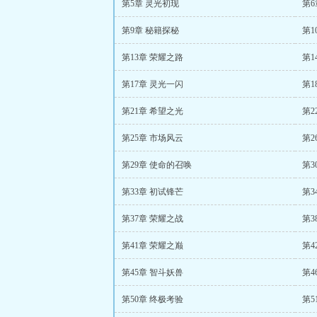
第5章 灵光初现
第6
第9章 秘籍探秘
第1
第13章 荣耀之路
第1
第17章 灵光一闪
第1
第21章 希望之光
第2
第25章 市场风云
第2
第29章 使命的召唤
第3
第33章 初试锋芒
第3
第37章 荣耀之战
第3
第41章 荣耀之巅
第4
第45章 智斗妖兽
第4
第50章 终极考验
第5