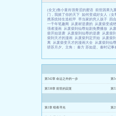
(全文)詹小童肖强青涩的蜜语
前世因果九
门，我掀了你的天下
如何变成好女人（女
携系统转生造机甲
早当家的穷人孩子
四
一千年笔趣阁
从废材逆袭的
从废柴变成
强者漫画
从废柴到仙尊短剧免费播放
从
柴开始逆袭
从废柴到仙尊的逆袭
从废柴
柴到天才的漫画
从废柴判定开始
从废柴
离
从废柴变天才的漫画大全
从废柴到仙
骄苏月夕
、
主角： 秦方 苏如是
、
秦时记事
第542章 命运之外的一步
第5
第538章 前世的囚笼
第5
第1章 暗夜寻光
第2