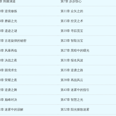
章 荆棘满途
第7章 步步惊心
0章 逆境修炼
第11章 众矢之的
4章 磨砺之光
第15章 控灵之术
8章 遗迹之谜
第19章 寻踪觅宝
2章 古老旋律的秘密
第23章 智取法宝
6章 风暴再临
第27章 黑暗中的曙光
0章 决战之夜
第31章 报名风波
4章 困境求生
第35章 逆袭之路
8章 荣耀之夜
第39章 再战风云
2章 逆袭之舞
第43章 迷雾中的指引
6章 巅峰对决
第47章 智慧之光
1章 迷雾中的误解
第52章 阳光驱散迷雾