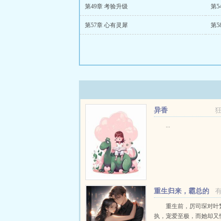
第49章 考验升级
第5
第57章 心有灵犀
第5
异香
...
重生归来，霸总的
白月光杀疯了
重生前，厉司琛对叶
执，宠爱至极，而她却又