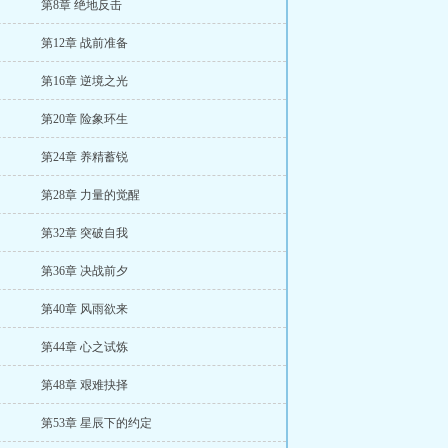
第8章 绝地反击
第12章 战前准备
第16章 逆境之光
第20章 险象环生
第24章 养精蓄锐
第28章 力量的觉醒
第32章 突破自我
第36章 决战前夕
第40章 风雨欲来
第44章 心之试炼
第48章 艰难抉择
第53章 星辰下的约定