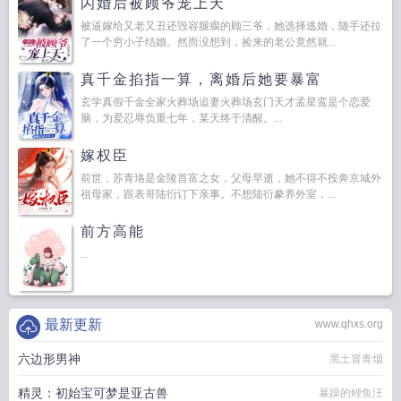
闪婚后被顾爷宠上天
被逼嫁给又老又丑还毁容腿瘸的顾三爷，她选择逃婚，随手还拉
了一个穷小子结婚。然而没想到，捡来的老公竟然就...
真千金掐指一算，离婚后她要暴富
玄学真假千金全家火葬场追妻火葬场玄门天才孟星鸾是个恋爱
脑，为爱忍辱负重七年，某天终于清醒。...
嫁权臣
前世，苏青珞是金陵首富之女，父母早逝，她不得不投奔京城外
祖母家，跟表哥陆衍订下亲事。不想陆衍豢养外室，...
前方高能
...
最新更新
www.qhxs.org
六边形男神
黑土冒青烟
精灵：初始宝可梦是亚古兽
暴躁的鲤鱼汪