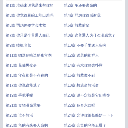
第1章 准确来说我是来帮你的
第2章 龟还要逃命的
第3章 你觉得刷碗工能出差吗
第4章 弱鸡你得感谢我
第5章 弱鸡你要学会求救
第6章 前辈前辈
第7章 你只是个普通人而已
第8章 这普通人为什么没感觉了
第9章 啧抓老鼠
第10章 不要千里送人头啊
第11章 哟送到嘴边的夜宵啊
第12章 送菜的那群人
第13章 花仙男变身
第14章 有水你敢去扑腾
第15章 守夜那是不存在的
第16章 前辈做不到
第17章 你说谁能逃了
第18章 想逃命想活命
第19章 手呢手呢
第20章 说不定就是它们嘴馋
第21章 食物没命重要
第22章 各奔东西吧
第23章 谁不想活
第24章 允许你羡慕嫉妒一下下
第25章 龟的有缘要人命啊
第26章 会笑的乌龟丑爆了