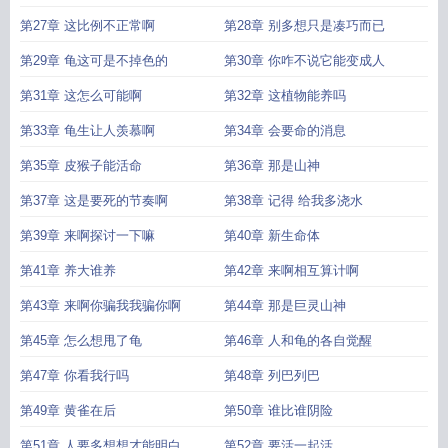
第27章 这比例不正常啊
第28章 别多想只是凑巧而已
第29章 龟这可是不掉色的
第30章 你咋不说它能变成人
第31章 这怎么可能啊
第32章 这植物能养吗
第33章 龟生让人羡慕啊
第34章 会要命的消息
第35章 皮猴子能活命
第36章 那是山神
第37章 这是要死的节奏啊
第38章 记得 给我多浇水
第39章 来啊探讨一下嘛
第40章 新生命体
第41章 养大谁养
第42章 来啊相互算计啊
第43章 来啊你骗我我骗你啊
第44章 那是巨灵山神
第45章 怎么想甩了龟
第46章 人和龟的各自觉醒
第47章 你看我行吗
第48章 列巴列巴
第49章 黄雀在后
第50章 谁比谁阴险
第51章 人要多想想才能明白
第52章 要活一起活