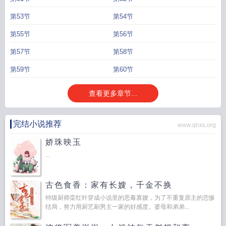
第53节
第54节
第55节
第56节
第57节
第58节
第59节
第60节
查看更多章节...
完结小说推荐
www.qhxs.org
娇珠映玉
...
古色食香：家有长嫂，千金不换
特级厨师栾红叶穿成小说里的恶毒寡嫂，为了不重复原主的悲惨
结局，努力用厨艺刷男主一家的好感度。婆母和弟弟...