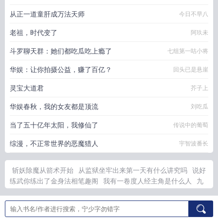
从正一道童肝成万法天师
今日不早八
老祖，时代变了
阿玖未
斗罗聊天群：她们都吃瓜吃上瘾了
七组第一咕小将
华娱：让你拍摄公益，赚了百亿？
回头已是悬崖
灵宝大道君
芥子上
华娱春秋，我的女友都是顶流
刘吃瓜
当了五十亿年太阳，我修仙了
传说中的葡萄
综漫，不正常世界的恶魔猎人
宇智波番长
斩妖除魔从箭术开始
从监狱坐牢出来第一天有什么讲究吗
说好
练武你练出了金身法相笔趣阁
我有一卷度人经主角是什么人
九
龙鼎在历史上真实存在吗
穿成反派做白月光
火影灭族夜完全体
钓系美人和偏执大佬联姻了TXTby应祁
毛茸茸修仙免费读
钓系
美人和大佬连姻免费阅读
穿成反派白月光替身后最新章节
农民