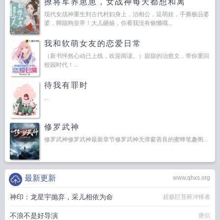
撩将军养崽崽，女战神每天都想和离
现代女战神重生到古代村妇身上，治相公，逗萌娃，手撕极品婆
婆，脚踹狗皇帝！大儿砸娘，你看我没有偷懒哦...
我和软萌女友的恋爱日常
（新书怦然心动已上线，欢迎阅读。）甜甜的治愈文，带你重回
校园时代！...
待我有罪时
...
修罗武神
修罗武神修罗武神最新章节修罗武神无弹窗善良的蜜蜂笔趣阁...
最新更新
www.qhxs.org
神印：龙星宇抛弃，采儿相依为命
超极巨苔藓冲锋者
不浪不是好导演
唐巛