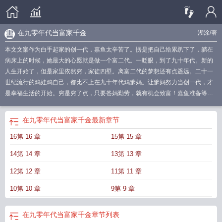
在九零年代当富家千金
湖涂
/著
本文文案作为白手起家的创一代，嘉鱼太辛苦了。愣是把自己给累趴下了，躺在
病床上的时候，她最大的心愿就是做一个富二代。一眨眼，到了九十年代。新的
人生开始了，但是家里依然穷，家徒四壁。离富二代的梦想还有点遥远。二十一
世纪流行的鸡娃鸡自己，都比不上在九十年代鸡爹妈。让爹妈努力当创一代，才
是幸福生活的开始。穷是穷了点，只要爸妈勤劳，就有机会致富！嘉鱼准备等自
己能说话之后，就开始对家里指指点点。好消息她爸黄国栋好像有点生意头脑，
不用等她指点，家里开始做起了小生意，眼看着要脱贫致富了。看起来不用小小
在九零年代当富家千金
最新章节
年纪操心养家问题了。这辈子她可以做一个让人羡慕的富二代啦！坏消息还没成
16第 16 章
15第 15 章
为富二代，就被发现不是黄家的亲生孩子。嘉鱼不知道的是，她这个会做生意的
养父黄国栋是重生的。而且心里还恨着她。推荐基友的年代文美人妈二嫁香江大
14第 14 章
13第 13 章
佬六零文案美女富婆盛悠然和女儿一起穿越到六十年代香江文里，发现自己如珠
似玉娇养着的女儿团团成了豪门爽文里的冤种女反派。在书里，她被人害死后，
12第 12 章
11第 11 章
宝贝女儿就被豪门找了回去。可是总裁男主自己亲生女儿不疼，专爱给白莲花养
10第 10 章
9第 9 章
女儿。自己活泼可爱的宝贝女儿整天被总裁男主pua，嫌弃宝贝女儿处处不如假
千金优秀。渴望家庭关爱的团团逐渐抑郁黑化，处处和假千金做对，最后被偏心
的总裁男主亲手推上了不归路我不是不疼她，是她叛逆不听话。团团的死，只是
在九零年代当富家千金
章节列表