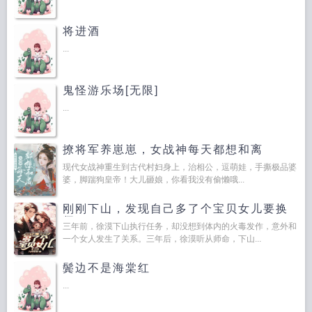
将进酒
...
鬼怪游乐场[无限]
...
撩将军养崽崽，女战神每天都想和离
现代女战神重生到古代村妇身上，治相公，逗萌娃，手撕极品婆
婆，脚踹狗皇帝！大儿砸娘，你看我没有偷懒哦...
刚刚下山，发现自己多了个宝贝女儿要换
肾
三年前，徐漠下山执行任务，却没想到体内的火毒发作，意外和
一个女人发生了关系。三年后，徐漠听从师命，下山...
鬓边不是海棠红
...