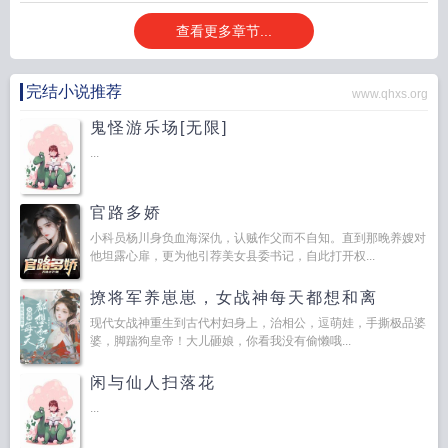
查看更多章节...
完结小说推荐
www.qhxs.org
鬼怪游乐场[无限]
...
官路多娇
小科员杨川身负血海深仇，认贼作父而不自知。直到那晚养嫂对
他坦露心扉，更为他引荐美女县委书记，自此打开权...
撩将军养崽崽，女战神每天都想和离
现代女战神重生到古代村妇身上，治相公，逗萌娃，手撕极品婆
婆，脚踹狗皇帝！大儿砸娘，你看我没有偷懒哦...
闲与仙人扫落花
...