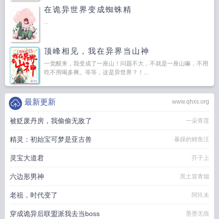
在诡异世界变成蜘蛛精
...
顶峰相见，我在异界当山神
一觉醒来，我变成了一座山！问题不大，不就是一座山嘛，不用
吃不用喝多爽。等等，这是异世界？！...
最新更新
www.qhxs.org
被贬废丹房，我偷偷无敌了
一朵青莲
精灵：初始宝可梦是亚古兽
暴躁的鲤鱼汪
灵宝大道君
芥子上
六边形男神
黑土冒青烟
老祖，时代变了
阿玖未
穿成诡异后联盟派我去当boss
墨墨无痕