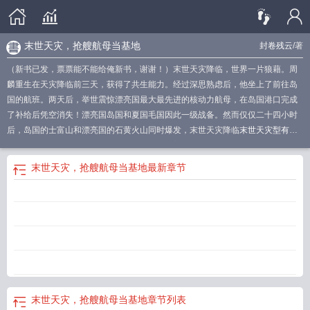
末世天灾，抢艘航母当基地
封卷残云
/著
（新书已发，票票能不能给俺新书，谢谢！）末世天灾降临，世界一片狼藉。周
麟重生在天灾降临前三天，获得了共生能力。经过深思熟虑后，他坐上了前往岛
国的航班。两天后，举世震惊漂亮国最大最先进的核动力航母，在岛国港口完成
了补给后凭空消失！漂亮国岛国和夏国毛国因此一级战备。然而仅仅二十四小时
后，岛国的士富山和漂亮国的石黄火山同时爆发，末世天灾降临
末世天灾型有空
间
抢艘航母当基地TXT
抢艘航母当基地无弹窗免费阅读
末世天灾型
末世用航
母做基地的
抢艘航母当基地(周麟、艾冰)
末日航母系统
末世开局一艘航空母
末世天灾，抢艘航母当基地
最新章节
舰
我有无限超市屯满物资
抢艘航母当基地全文阅读列表
末世天灾抢艘航母当基
地
抢艘航母当基地女主
末日天灾
末世天灾抢艘航母当基地新笔趣阁
抢艘航母
当基地笔趣阁
抢艘航母当基地(全本)
抢艘航母当基地 第493章
抢艘航母当基地
多少个女主
末世天灾抢艘航母当基地TXT
末世天灾抢艘航母当基地(封卷残云)新
笔趣阁
抢艘航母当基地 封卷残云
末世天灾有空间
抢艘航母当基地
抢艘航母当
基地百度百科
抢艘航母当基地八仙文学
抢艘航母当基地女主有几个
抢艘航母当
基地有声
末世用航母做基地
末世天灾
抢艘航母当基地的叫什么
怎么样
抢艘航
母当基地 第494章
末世天灾囤货种田文
末世航母舰队
末世天灾，抢艘航母当基地
章节列表