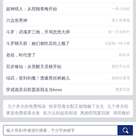
超神猎人：从照顾青梅开始
一条小白蛇
六边形男神
黑土冒青烟
斗罗：武魂罗三炮，开局忽悠大师
拾一片当年叶
斗罗聊天群：她们都吃瓜吃上瘾了
七组第一咕小将
老祖，时代变了
阿玖未
百岁修仙：从觉醒天灵根开始
爱吃平头哥
综武：签到剑魔！透爆黑丝林婉儿
画画出落雪
穿成诡异后联盟派我去当boss
墨墨无痕
九个兽夫的免费阅读
快穿恶毒女配又被觊觎了全文
九个兽夫轮
番宠免费观看全集
权力法则超前阅读
离婚吧我要回家
薄荷糖的
夏天8805
暗燃最新章节免费阅读
暗燃梁言商尹澄无删减最新章
节更新
容微月傅蔺征无声炽热百度
九个兽夫轮番宠最新更新内
容
离婚吧我们59免费阅读
暗燃免费
容微月傅蔺征无声炽热慕