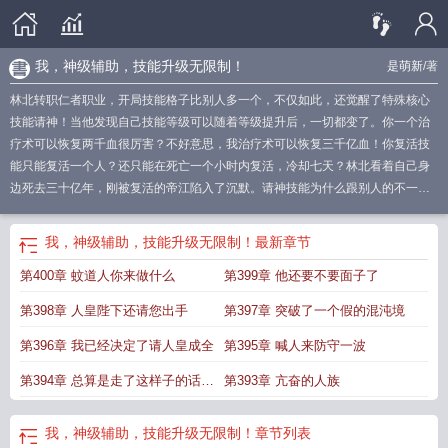
我，神级辅助，技能升级无限制！
是萌新
/著
林北转职仁者职业，开局技能格子比别人多一个，不仅如此，还觉醒了特殊核心
技能请神！当他发现自己技能等级可以随着等级提升后，一切都变了。你一个治
疗术可以恢复两千血很厉害？不好意思，我治疗术可以恢复三千亿血！你复活技
能只能复活一个人？还只能在死亡一个小时内复活，冷却七天？林北看着自己身
边死去三十亿年，刚被复活的帝江陷入了沉默。请神技能为什么跟别人的不一
样？为什么不是召唤上身而是召唤下界？哦，我是人皇，不能上身，那没事了。
山君人皇陛下快召唤小虎吧！哪吒北子，有架打记得喊我！女娲小北北，干妈想
我，神级辅助，技能升级无限制！
最新章节
下界玩玩了～通天教主我的小友也敢欺负？诛仙剑阵起！赵公明我要一个打十
第400章 蚊道人你来做什么
第399章 他还要不要面子了
个！！万族不好！这个人皇是桂！！秩序你不管管？虚无一族这么明显的桂，秩
序你不管？秩序啊？他有没有开挂，我能不知道吗？数据一切正常，驳回一切！
第398章 人皇陛下还请您出手
第397章 突破了一个假的混沌境
此时上界，坐镇中央，三界至尊的玉帝看着自己手下的仙神信仰之力逐渐流逝陷
入了沉默，在思考究竟是谁要跟他抢位置。简介无力，请移步正文诶嘿嘿辅助我
第396章 我已经决定了请人皇成全
第395章 喊人来防守一波
的科幻系女主
神级辅助超爱我笔趣阁
神级辅助超宠我免费阅读
神级辅助系统叶
第394章 总算是走了这样子的话不
第393章 亢奋的人族
文
神级辅助系统txt八零
神级辅助系统
神级辅助carry全联盟免费阅读
神级辅
助
神级辅助cary全联盟
神级辅助系统免费阅读
技能升级无限制动漫
神级辅助
会再打扰我了吧
超级爱我
神级辅助[全息
神级辅助系统叶里免费
神级辅助全文免费阅读
我神级
我，神级辅助，技能升级无限制！
章节列表