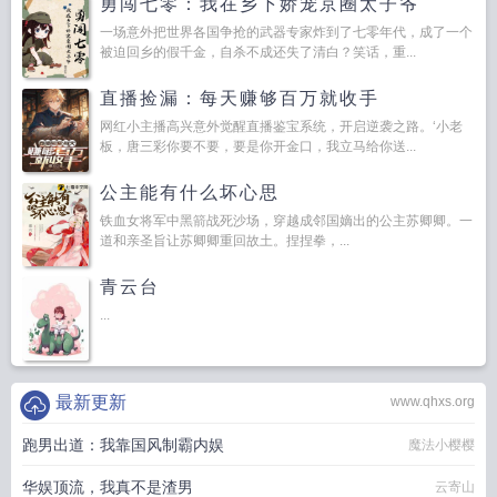
勇闯七零：我在乡下娇宠京圈太子爷
一场意外把世界各国争抢的武器专家炸到了七零年代，成了一个
被迫回乡的假千金，自杀不成还失了清白？笑话，重...
直播捡漏：每天赚够百万就收手
网红小主播高兴意外觉醒直播鉴宝系统，开启逆袭之路。‘小老
板，唐三彩你要不要，要是你开金口，我立马给你送...
公主能有什么坏心思
铁血女将军中黑箭战死沙场，穿越成邻国嫡出的公主苏卿卿。一
道和亲圣旨让苏卿卿重回故土。捏捏拳，...
青云台
...
最新更新
www.qhxs.org
跑男出道：我靠国风制霸内娱
魔法小樱樱
华娱顶流，我真不是渣男
云寄山