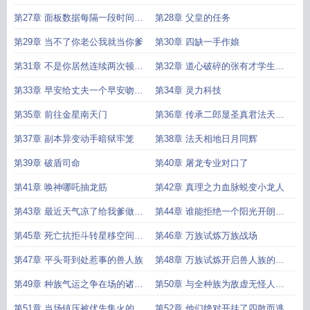
你让我进去混日子
重施法
第27章 面板数据每隔一段时间更
第28章 父皇的任务
新一章不计入正常更新章数
第29章 当不了你老公我就当你爹
第30章 四缺一手作娘
第31章 不是你居然连续两次顿悟
第32章 道心破碎的张有才学生张
教练这里有人开挂
有才请受学生一拜
第33章 早安给丈夫一个早安吻不
第34章 灵力科技
是很正常的事情嘛
第35章 前往金星南天门
第36章 传承二郎显圣真君法天相
地
第37章 副本异变动手暗狱牢笼
第38章 法天相地日月同辉
第39章 破盾司命
第40章 屠龙专业对口了
第41章 唤神哪吒抽龙筋
第42章 真理之力血脉蜕变小龙人
第43章 最近天气凉了给我爹做个
第44章 谁能拒绝一个阳光开朗大
围脖
男孩呢
第45章 死亡抗拒斗转星移空间封
第46章 万族试炼万族战场
锁
第47章 平头哥到处惹事的兽人族
第48章 万族试炼开启兽人族的阳
谋
第49章 种族气运之争在场的诸位
第50章 与全种族为敌虚无怪人的
都是垃圾
被破暴露
第51章 当场镇压被优先集火的龍
第52章 他们绝对开挂了四散而逃