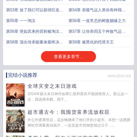
星瑶
第53章 放了我们可以获得巨龙族
第54章 吞噬气运人类你有种我记
的友谊三火聚顶
住你了
第55章 一一淘汰
第56章 一改常态的树敌姻缘之力
第56章 突如其来的背刺被淘汰的
第57章 让你吞四五个种族气运你
泰坦巨人族
吞四五十个种族气运
第58章 顶尖传承能量体最终决战
第59章 被黑化的托塔天王
的到来
查看更多章节...
完结小说推荐
www.qhxs.org
全球灾变之末日游戏
2024年最火末日神作如果仁慈和善良不能拯救世人。那么这一
次，我选择杀戮。我于...
超市通古今：我囤货富养流放权臣
外公外婆离世后，花步晚继承了他们开的小超市。本想一边摁摁
脚吹空调看着动画片，一边卖超市货物悠哉过日子，...