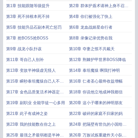
辅助技能升级无限制TXT
神级辅助我不是神但我能创造神
神级辅助系统笔趣
第1章 技能跟随等级提升
第2章 群体护盾术请神上身不召唤
阁
神级辅助超爱我免费
辅助之神
我神级辅助技能升级无限制免费阅读
神级辅
助系统叶枫
神级辅助超爱我
神级辅助我超爱
我神级辅助技能升级无限制
神级
神明代打
第3章 死不掉根本死不掉
第4章 你们被强化了快上
辅助系统 叶里
神级辅助升级系统
我的辅助超神了
神级辅助系统求网
第5章 技能升品石副本死亡惩罚
第6章 龙血战姬星命行者
第7章 抢BOSS抢BOSS
第8章 录像记录优势在我
第9章 战龙小队扑该
第10章 夺妻之恨不共戴天
第11章 哥自己人别补
第12章 荆棘护甲世界BOSS降临
第13章 变故半神级虚无怪人
第14章 泰坦魔猿 啊我打神明
第15章 瞬秒泰坦魔猿自己人不要
第16章 仁者圣心最终收益增幅
啊
第17章 金色品质复活术神器定制
第18章 你说他立地成神我都信
碧玄笛
第19章 副职业 全能学徒一心多用
第20章 这小子哪来的神明朋友
第21章 此子有成神之姿
第22章 破碎的家庭不归家的妈
第23章 我的技能数在你之上
第24章 把隔壁有世仇的小国给沉
了
第25章 最强之矛最弱都是半神级
第26章 万族试炼重建炸天小队多