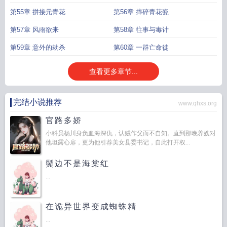
第55章 拼接元青花
第56章 摔碎青花瓷
第57章 风雨欲来
第58章 往事与毒计
第59章 意外的劫杀
第60章 一群亡命徒
查看更多章节...
完结小说推荐
www.qhxs.org
官路多娇
小科员杨川身负血海深仇，认贼作父而不自知。直到那晚养嫂对
他坦露心扉，更为他引荐美女县委书记，自此打开权...
鬓边不是海棠红
...
在诡异世界变成蜘蛛精
...