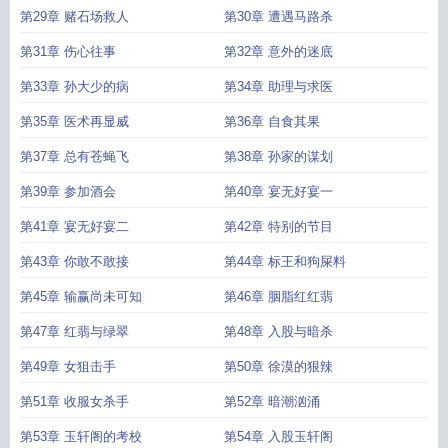
第29章 赌石场救人
第30章 遭遇马路杀
第31章 伤心往事
第32章 意外的迷底
第33章 孙大少的病
第34章 助理与求医
第35章 医术再显威
第36章 自食其果
第37章 总有苍蝇飞
第38章 孙家的谋划
第39章 参加酒会
第40章 宴无好宴一
第41章 宴无好宴二
第42章 特别的节目
第43章 你敢不敢接
第44章 标王和狗屎料
第45章 输赢尚未可知
第46章 胭脂红红翡
第47章 红翡与绿翠
第48章 入股与暗杀
第49章 女狙击手
第50章 徐漠的狠辣
第51章 收服女杀手
第52章 暗潮汹涌
第53章 玉轩阁的考校
第54章 入股玉轩阁