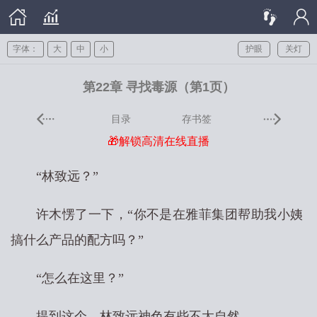
字体：
大
中
小
护眼
关灯
第22章 寻找毒源（第1页）
目录
存书签
🎁解锁高清在线直播
“林致远？”
许木愣了一下，“你不是在雅菲集团帮助我小姨
搞什么产品的配方吗？”
“怎么在这里？”
提到这个，林致远神色有些不太自然。