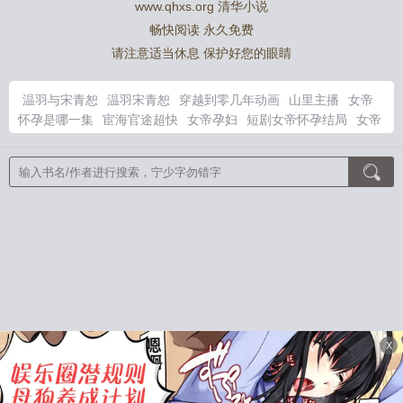
www.qhxs.org 清华小说
畅快阅读 永久免费
请注意适当休息 保护好您的眼睛
温羽与宋青恕
温羽宋青恕
穿越到零几年动画
山里主播
女帝
怀孕是哪一集
宦海官途超快
女帝孕妇
短剧女帝怀孕结局
女帝
怀孕应该怎么办
重生之后他靠系统杀敌变强 阅读
开局被关口
林老师的秘密
老师的密秘全文
开局被关禁地系统让我苟到无
虎狼之年主角苏杳
永恒世界罗马的选择
老婆扇耳光扇不到我的
搞笑视频
老婆总是扇我耳光
开局被系统关成了精神病免费阅读
温渡余温温羽宋青恕
大佬绝嗣！我一夜怀上他两个崽
春华照灼
女帝师
兽世好孕：小雌性她生了一个部落！
轻熟
全球灾变之
末日游戏
无限流：在惊悚世界当万人迷
末世天灾，抢艘航母当
基地
公主能有什么坏心思
郡主她百鬼送嫁，少将军敢娶吗？
攻
略傲娇总裁
天命成凰
顾总别虐了，许小姐嫁给你哥了
开局麒麟
肾，吓哭九个绝色娇妻
学霸女王马甲多
和腹黑三叔闪婚后真香
了
逃婚三年，江少的花心人设崩了
咬红杏
棺妻美人
我废柴真
X
千金，会亿点玄学怎么了