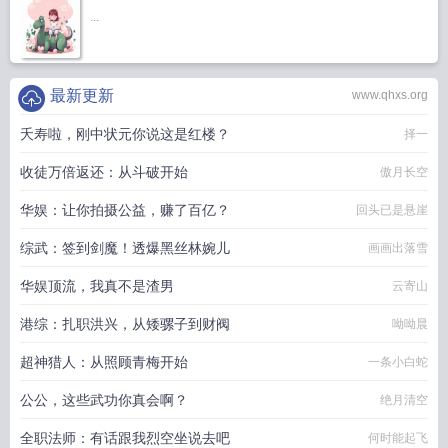
...
最新更新
www.qhxs.org
夭寿啦，刚中状元你说这是红楼？
择一
收徒万倍返还：从斗破开始
傲月长空
华娱：让你拍摄公益，赚了百亿？
回头已是悬崖
综武：签到剑魔！透爆黑丝林婉儿
画画出落雪
华娱顶流，我真不是渣男
云寄山
港综：扎职洪兴，从矮骡子到财阀
呦呦晨
超神猎人：从照顾青梅开始
一条小白蛇
公公，这些武功你真会啊？
绝月清空
全职法师：有话跟我烈空坐说去吧
何时能起飞