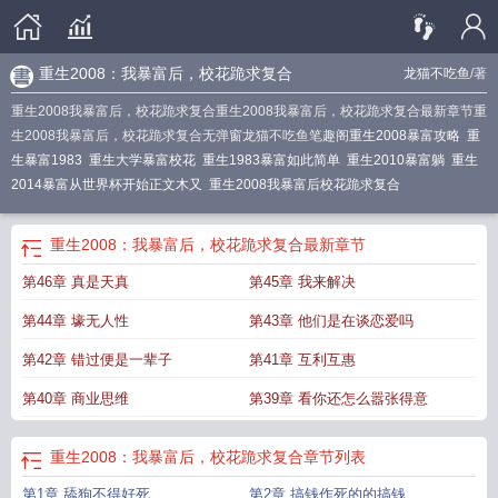
重生2008：我暴富后，校花跪求复合
龙猫不吃鱼
/著
重生2008我暴富后，校花跪求复合重生2008我暴富后，校花跪求复合最新章节重
生2008我暴富后，校花跪求复合无弹窗龙猫不吃鱼笔趣阁
重生2008暴富攻略
重
生暴富1983
重生大学暴富校花
重生1983暴富如此简单
重生2010暴富躺
重生
2014暴富从世界杯开始正文木又
重生2008我暴富后校花跪求复合
重生2008：我暴富后，校花跪求复合
最新章节
第46章 真是天真
第45章 我来解决
第44章 壕无人性
第43章 他们是在谈恋爱吗
第42章 错过便是一辈子
第41章 互利互惠
第40章 商业思维
第39章 看你还怎么嚣张得意
重生2008：我暴富后，校花跪求复合
章节列表
第1章 舔狗不得好死
第2章 搞钱作死的的搞钱