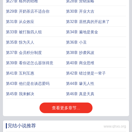
第27章 格外的幼稚
第28章 营销策略
第29章 开奶茶店不适合你
第30章 开业大吉
第31章 从众效应
第32章 居然真的开起来了
第33章 被打脸四人组
第34章 遍地是黄金
第35章 惊为天人
第36章 小丑
第37章 会员积分制度
第38章 抄袭风波
第39章 看你还怎么嚣张得意
第40章 商业思维
第41章 互利互惠
第42章 错过便是一辈子
第43章 他们是在谈恋爱吗
第44章 壕无人性
第45章 我来解决
第46章 真是天真
查看更多章节...
完结小说推荐
www.qhxs.org