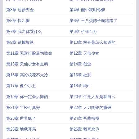
第3章 起步资金
第4章 能中我叫你爹
第5章 快叫爹
第6章 王八蛋陈子航跑路了
第7章 我走你哭什么
第8章 价值百万
第9章 欲擒故纵
第10章 林哥是怎么知道的
第11章 无形打脸最为致命
第12章 天仙少女
第13章 天仙少女有点萌
第14章 创业
第15章 高冷校花不太冷
第16章 社恐
第17章 像个小丑
第18章 纯nt
第19章 你一定会后悔的
第20章 牛头人竟是我自己
第21章 年轻可真好
第22章 大刀阔斧的赚钱
第23章 世界疯了
第24章 吾辈楷模
第25章 地狱开局
第26章 我喜欢你