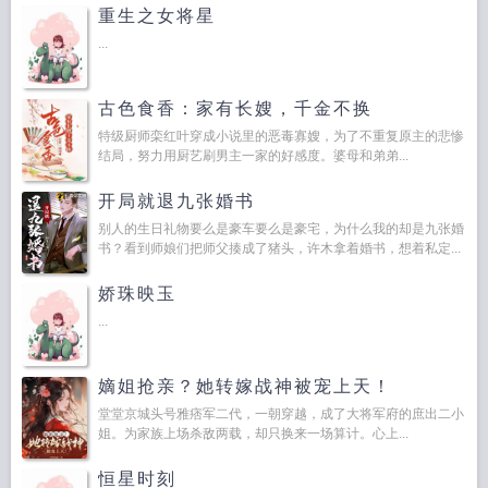
重生之女将星
...
古色食香：家有长嫂，千金不换
特级厨师栾红叶穿成小说里的恶毒寡嫂，为了不重复原主的悲惨
结局，努力用厨艺刷男主一家的好感度。婆母和弟弟...
开局就退九张婚书
别人的生日礼物要么是豪车要么是豪宅，为什么我的却是九张婚
书？看到师娘们把师父揍成了猪头，许木拿着婚书，想着私定...
娇珠映玉
...
嫡姐抢亲？她转嫁战神被宠上天！
堂堂京城头号雅痞军二代，一朝穿越，成了大将军府的庶出二小
姐。为家族上场杀敌两载，却只换来一场算计。心上...
恒星时刻