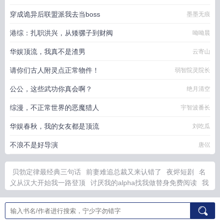
穿成诡异后联盟派我去当boss
墨墨无痕
港综：扎职洪兴，从矮骡子到财阀
呦呦晨
华娱顶流，我真不是渣男
云寄山
请你们古人附灵点正常物件！
弱智院灵院长
公公，这些武功你真会啊？
绝月清空
综漫，不正常世界的恶魔猎人
宇智波番长
华娱春秋，我的女友都是顶流
刘吃瓜
不浪不是好导演
唐巛
贝勃定律最经典三句话
前妻难追总裁又来认错了
夜烬短剧
名
义从汉大开始我一路登顶
讨厌我的alpha找我做替身免费阅读
我
的美女房客 阅读
江哲黄蓉全集
夜烬短片
贝勃定律是好事还是
坏事
许你情深深似海结局
名义从汉大历史系宁方奇
闭关三千年
青云宗
贝勃定律是啥
变形金刚无限钻石无限金币版
妖妃有喜了