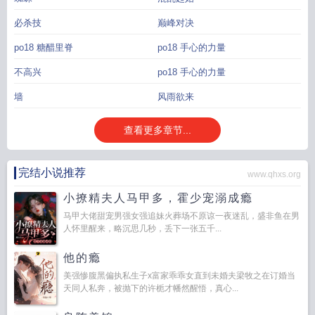
必杀技
巅峰对决
po18 糖醋里脊
po18 手心的力量
不高兴
po18 手心的力量
墙
风雨欲来
查看更多章节...
完结小说推荐
www.qhxs.org
小撩精夫人马甲多，霍少宠溺成瘾
马甲大佬甜宠男强女强追妹火葬场不原谅一夜迷乱，盛非鱼在男
人怀里醒来，略沉思几秒，丢下一张五千...
他的瘾
美强惨腹黑偏执私生子x富家乖乖女直到未婚夫梁牧之在订婚当
天同人私奔，被抛下的许栀才幡然醒悟，真心...