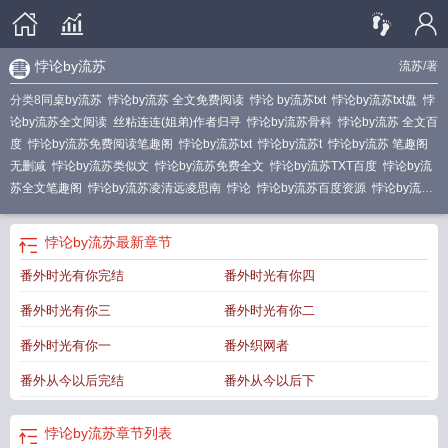
悖论by流苏
流苏
/著
分类8
同桌by流苏
悖论by流苏 全文免费阅读
悖论 by流苏txt
悖论by流苏txt盘
悖
论by流苏全文阅读
丝粘连连(姐弟)作者归寻
悖论by流苏骨科
悖论by流苏 全文百
度
悖论by流苏免费阅读笔趣阁
悖论by流苏txt
悖论by流苏t
悖论by流苏 笔趣阁
无删减
悖论by流苏类似文
悖论by流苏免费全文
悖论by流苏TXT百度
悖论by流
苏全文笔趣阁
悖论by流苏凌清远凌思南
悖论
悖论by流苏百度资源
悖论by流苏
笔趣阁完整版
悖论by流苏讲什么
悖论by流苏百度txt
悖论by流苏全文阅读免费
未删减版
悖论by流苏完整版txt百度
悖论by流苏续更
悖论by流苏 姐弟真骨
悖论
悖论by流苏
最新章节
by流苏小TXT百度
悖论by流苏免费阅读 笔趣阁
悖论by流苏免费阅读无弹窗笔趣
番外时光有你完结
番外时光有你四
阁
悖论by流苏txt百度
悖论by流苏免费
悖论 by流苏
悖论by流苏笔趣阁txt
番外时光有你三
番外时光有你二
番外时光有你一
番外织网者
番外从今以后完结
番外从今以后下
悖论by流苏
章节列表