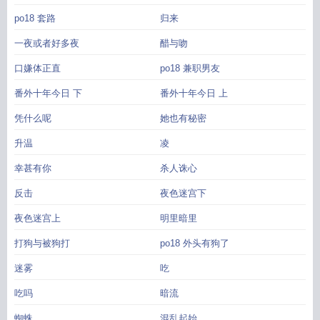
po18 套路
归来
一夜或者好多夜
醋与吻
口嫌体正直
po18 兼职男友
番外十年今日 下
番外十年今日 上
凭什么呢
她也有秘密
升温
凌
幸甚有你
杀人诛心
反击
夜色迷宫下
夜色迷宫上
明里暗里
打狗与被狗打
po18 外头有狗了
迷雾
吃
吃吗
暗流
蜘蛛
混乱起始