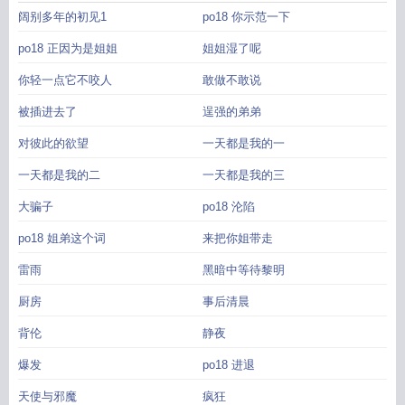
阔别多年的初见1
po18 你示范一下
po18 正因为是姐姐
姐姐湿了呢
你轻一点它不咬人
敢做不敢说
被插进去了
逞强的弟弟
对彼此的欲望
一天都是我的一
一天都是我的二
一天都是我的三
大骗子
po18 沦陷
po18 姐弟这个词
来把你姐带走
雷雨
黑暗中等待黎明
厨房
事后清晨
背伦
静夜
爆发
po18 进退
天使与邪魔
疯狂