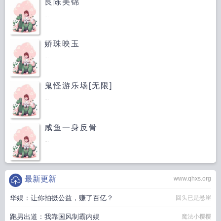
良陈美锦
...
娇珠映玉
...
鬼怪游乐场[无限]
...
咸鱼一身反骨
...
最新更新
www.qhxs.org
华娱：让你拍摄公益，赚了百亿？
回头已是悬崖
跑男出道：我靠国风制霸内娱
魔法小樱樱