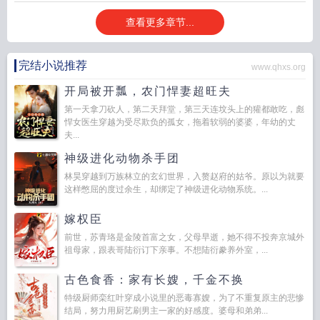
查看更多章节...
完结小说推荐
www.qhxs.org
开局被开瓢，农门悍妻超旺夫
第一天拿刀砍人，第二天拜堂，第三天连坟头上的獾都敢吃，彪
悍女医生穿越为受尽欺负的孤女，拖着软弱的婆婆，年幼的丈
夫...
神级进化动物杀手团
林昊穿越到万族林立的玄幻世界，入赘赵府的姑爷。原以为就要
这样憋屈的度过余生，却绑定了神级进化动物系统。...
嫁权臣
前世，苏青珞是金陵首富之女，父母早逝，她不得不投奔京城外
祖母家，跟表哥陆衍订下亲事。不想陆衍豢养外室，...
古色食香：家有长嫂，千金不换
特级厨师栾红叶穿成小说里的恶毒寡嫂，为了不重复原主的悲惨
结局，努力用厨艺刷男主一家的好感度。婆母和弟弟...