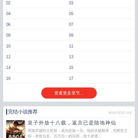
02
03
04
05
06
07
08
09
10
11
12
13
14
15
16
17
查看更多章节...
完结小说推荐
www.qhxs.org
皇子外放十八载，返京已是陆地神仙
周逸穿越到大乾朝，成为皇族一员。他的天赋根骨，为两世之
和，举世仅有。百万无一的宗师，他十岁便...