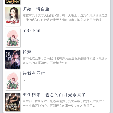
师娘，请自重
陈玄有九个美若天仙的师娘，有一天晚上，当九个师娘悄悄走进
了他的房间，对他进行惨无人道的折磨，陈玄从此日夜无眠...
至死不渝
...
轻熟
有声版权已售，喜马搜同名有声莫兰迪色系是指饱和度不高脱尽
烟火气的灰系颜色。不食烟火气的...
待我有罪时
...
重生归来，霸总的白月光杀疯了
重生前，厉司琛对叶繁霸道偏执，宠爱至极，而她却又恨又怕，
一次次伤害他的心。直到死亡的那一刻，她才看清了...