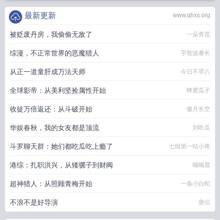
最新更新
www.qhxs.org
被贬废丹房，我偷偷无敌了
一朵青莲
综漫，不正常世界的恶魔猎人
宇智波番长
从正一道童肝成万法天师
今日不早八
全球影帝：从美利坚捡属性开始
蜂蜜瓜子
收徒万倍返还：从斗破开始
傲月长空
华娱春秋，我的女友都是顶流
刘吃瓜
斗罗聊天群：她们都吃瓜吃上瘾了
七组第一咕小将
港综：扎职洪兴，从矮骡子到财阀
呦呦晨
超神猎人：从照顾青梅开始
一条小白蛇
不浪不是好导演
唐巛