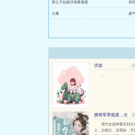
那公子姑娘仔细看着喽
和
大雁
娇
伏波
...
撩将军养崽崽，女
战神每天都想和离
现代女战神重生到古
上，治相公，逗萌娃，手