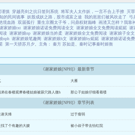
需谨慎
穿越亮剑之抗日签到系统
将军夫人太作妖，一言不合上手撩
灭罪
知的民间诡事
妖股成妖之路，股市成富之途
我的崽崽们被风吹走了
弓
绝境血路
双届孤行
重生京圈太子爷，问鼎权财巅峰
画渣又怎样？我靠
谢家娇娘txt
谢家娇娘诺诺免费阅读全文
谢家娇娘全文免费阅读婼婼
谢
费阅读
谢家娇娘np
谢家娇娘当妗柔
谢家娇娘全文免费阅读
谢家娘子全
娘nph
谢家娇娘笔趣阁
谢家娇娘h文
谢家娇娘by婼婼
谢家娇娘诺诺免
诺诺
第一天骄苏月夕
、
主角： 秦方 苏如是
、
秦时记事秦时姬衡
《谢家娇娘[NPH]》最新章节
气
大雁
四弟在春楼观摩春楼姑娘被舔穴路人微h
那公子姑娘仔细看着喽
《谢家娇娘[NPH]》章节列表
夫谢关烽
过于瘦弱
是找了个有趣的大嫂
被小叔子带去怡红院