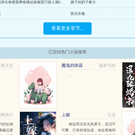
四弟在春楼观摩春楼姑娘被舔穴路人微h
嫂子的奶子极大
气
脱光衣服
查看更多章节...
已完结热门小说推荐
捂脸大笑
魔鬼的体温
藤萝为枝
...
是啊芜吖
上嫁
玉堂
代村妇身
都说周京臣光风霁月，圣洁不
撕极品婆
可攀。只有程禧知道，他在夜晚和