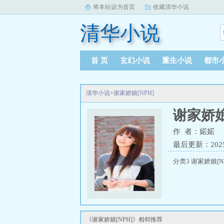
将本站设为首页
收藏清华小说
清华小说
首 页
玄幻小说
重生小说
都市
清华小说
>
谢家娇娘[NPH]
谢家娇娘
作 者：婼婼
最后更新：2025-0
分类3 谢家娇娘[N
《谢家娇娘[NPH]》相邻推荐