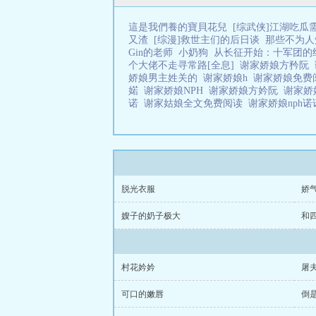
這是我們養的寶貝花兒
[综武侠]江湖吃瓜
又渣
[综漫]救世主们的后日谈
那些不为人
Gin的老师
小奶狗
从长征开始：十军团的
个大佬不走寻常路[全息]
谢家娇娘方矜阮
娇娘男主姓关的
谢家娇娘h
谢家娇娘免
婼
谢家娇娘NPH
谢家娇娘方妗阮
谢家娇
诺
谢家姑娘全文免费阅读
谢家娇娘nph
脱光衣服
娇
嫂子的奶子极大
和
村花妗妗
屠
可口的嫩唇
倒