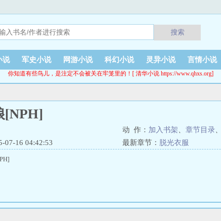
搜索
小说
军史小说
网游小说
科幻小说
灵异小说
言情小说
你知道有些鸟儿，是注定不会被关在牢笼里的！[ 清华小说 https://www.qhxs.org]
[NPH]
动 作：
加入书架
、
章节目录
7-16 04:42:53
最新章节：
脱光衣服
PH]