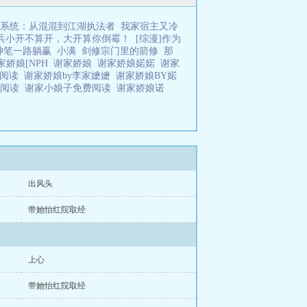
系统：从混混到江湖执法者
我家宿主又冷
兵小开不算开，大开算你倒霉！
[综漫]作为
神笔一路躺赢
小满
剑修宗门里的箭修
那
家娇娘[NPH
谢家娇娘
谢家娇娘婼婼
谢家
文阅读
谢家娇娘by李家嬷嬷
谢家娇娘BY婼
费阅读
谢家小娘子免费阅读
谢家娇娘诺
出风头
带她怡红院取经
上心
带她怡红院取经