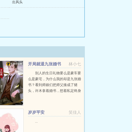
出风头
开局就退九张婚书
林小七
别人的生日礼物要么是豪车要
么是豪宅，为什么我的却是九张婚
书？看到师娘们把师父揍成了猪
头，许木拿着婚书，想着私定终身
的未婚妻，欲哭无泪。该咋办？挺
急的，在线等...
岁岁平安
笑佳人
...