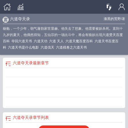
六道夺天录
漆黑的荒野
/著
杨勉，一个少年，朝气蓬勃家世显赫。他失去了想象。他需要被妖杀死。直到十
九岁的夏天，他偶然得知，五仙宗的一场比斗中，将会有狼妖出现
六道焚天百度
百科
夺回六道天书
六道天功
六道 天人
六道天魔百度百科
六道天书百度百
科
六道天书是什么电影
六道伐天
六道残卷之六道天书
六道夺天录
最新章节
六道夺天录
章节列表