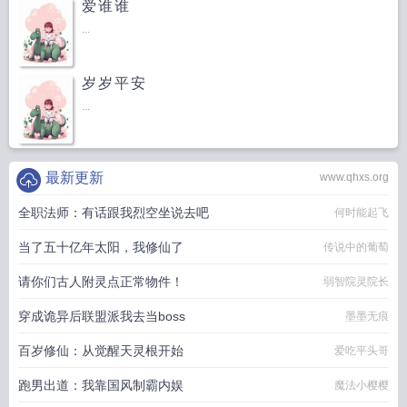
爱谁谁
...
岁岁平安
...
最新更新
www.qhxs.org
全职法师：有话跟我烈空坐说去吧
何时能起飞
当了五十亿年太阳，我修仙了
传说中的葡萄
请你们古人附灵点正常物件！
弱智院灵院长
穿成诡异后联盟派我去当boss
墨墨无痕
百岁修仙：从觉醒天灵根开始
爱吃平头哥
跑男出道：我靠国风制霸内娱
魔法小樱樱