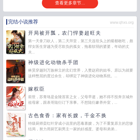
查看更多章节...
完结小说推荐
www.qhxs.org
开局被开瓢，农门悍妻超旺夫
第一天拿刀砍人，第二天拜堂，第三天连坟头上的獾都敢吃，彪
悍女医生穿越为受尽欺负的孤女，拖着软弱的婆婆，年幼的丈
夫...
神级进化动物杀手团
林昊穿越到万族林立的玄幻世界，入赘赵府的姑爷。原以为就要
这样憋屈的度过余生，却绑定了神级进化动物系统。...
嫁权臣
前世，苏青珞是金陵首富之女，父母早逝，她不得不投奔京城外
祖母家，跟表哥陆衍订下亲事。不想陆衍豢养外室，...
古色食香：家有长嫂，千金不换
特级厨师栾红叶穿成小说里的恶毒寡嫂，为了不重复原主的悲惨
结局，努力用厨艺刷男主一家的好感度。婆母和弟弟...