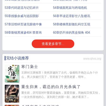
53章代码逆流与记忆碎片
54章镜面死寂与坍塌危机
55章残骸余威与追踪阴影
56章早读迟滞影廿八坠楼讯
57章旧馆碎页谜无眼镜中像
58章楼梯黑影随乱码廿五现
59章裂镜黑液渗404 禁查询
60章扔不掉的黑盒报角 404
查看更多章节...
完结小说推荐
www.qhxs.org
寒门枭士
王牌对王牌推荐！突然穿越到了古代，饭都吃不饱怎么办？什
么，男人快被打完了，官府发了个漂亮老婆，明年...
重生归来，霸总的白月光杀疯了
重生前，厉司琛对叶繁霸道偏执，宠爱至极，而她却又恨又怕，
一次次伤害他的心。直到死亡的那一刻，她才看清了...