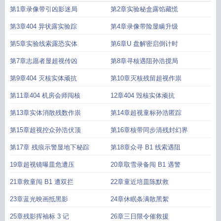
第1章录像带引凶影迷局
第2章实验秘盒露馅藏慌
第3章404 异状露实验踪
第4章录像带险显瞒升级
第5章实验线索露恐实体
第6章U 盘解密启倒计时
第7章志愿者显超视传凶
第8章寻核遇阻孙浩搅局
第9章404 灭核实体顽抗
第10章灭核残留超视作祟
第11章404 机房会师闯核
12章404 毁核实体顽抗
第13章实体消散残数作祟
第14章超视童标孙浩匿踪
第15章超视控众孙浩伏顶
第16章核带同步清残封幻界
第17章 残痕示警显地下秘踪
第18章众寻 B1 线索遇阻
19章超视镜曝皿危遭压
20章取雪录备闯 B1 遇警
21章救童闯 B1 遭双拦
22章童近培皿陈默救
23章蓝光映画抵黑影
24章休眠条满散黑絮
25章残影挥袖标 3 记
26章三日限令催救援