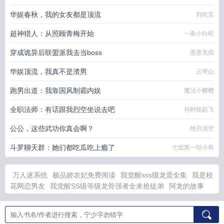
华娱春秋，我的女友都是顶流
刘吃瓜
超神猎人：从照顾青梅开始
一条小白蛇
穿成诡异后联盟派我去当boss
墨墨无痕
华娱顶流，我真不是渣男
云寄山
跑男出道：我靠国风制霸内娱
魔法小樱樱
全职法师：有话跟我烈空坐说去吧
何时能起飞
公公，这些武功你真会啊？
绝月清空
斗罗聊天群：她们都吃瓜吃上瘾了
七组第一咕小将
万人迷系统
极品娇农妃免费阅读
我觉醒sss级龙蛋全集
我是校
花网恋男友
我觉醒SS级等级龙骨强者全来抢徒弟
阿龙的故事
vcd
校花竟然是我的网恋女友
校花居然是我的网恋对象
小通房
讲的什么
极品农民俏村花百科
觉醒龙象战体诀免费阅读
我在诡
异世界当邪神
天下藏局百度百科
人在诡世界我面板武圣
阿龙的