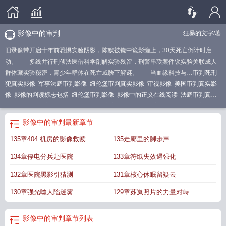
影像中的审判
狂暴的文字
/著
旧录像带开启十年前恐惧实验阴影，陈默被镜中诡影缠上，30天死亡倒计时启
动。 多线并行刑侦法医借科学剖解实验残留，刑警串联案件锁实验关联成人
群体藏实验秘密，青少年群体在死亡威胁下解谜。 当血缘科技与…
审判死刑
犯真实影像
军事法庭审判影像
纽伦堡审判真实影像
审视影像
美国审判真实影
像
影像的判读标志包括
纽伦堡审判影像
影像中的正义在线阅读
法庭审判真实
影像
影像中的审判是什么
1946年南京审判影像
4人帮审判影像
四人帮审判真
实影像
德国上将审判影像
四人帮真实审判影像
电影中有哪些经典的审判片
影像中的审判
最新章节
段
影像中的审判是指什么
李正光审判影像
影像中的审判是指
135章404 机房的影像救赎
135走廊里的脚步声
134章停电分兵赴医院
133章符纸失效遇强化
132章医院黑影引猜测
131章核心休眠留疑云
130章强光噬人陷迷雾
129章苏岚照片的力量对峙
影像中的审判
章节列表