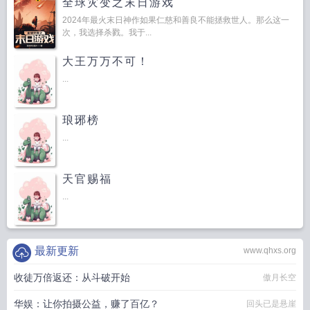
全球灾变之末日游戏
2024年最火末日神作如果仁慈和善良不能拯救世人。那么这一
次，我选择杀戮。我于...
大王万万不可！
...
琅琊榜
...
天官赐福
...
最新更新
www.qhxs.org
收徒万倍返还：从斗破开始
傲月长空
华娱：让你拍摄公益，赚了百亿？
回头已是悬崖