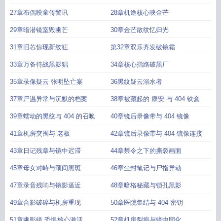
27章布偶映童传警讯
28章机途核心映金芒
29章暗潜镜室毁幽芒
30章金芒散纹忆归光
31章旧芯惊现新纹狂
第32章双乐齐发破镜霜
33章万备待战黑影猖
34章核心指路破黑厂
35章录像疑云 张明坠亡案
36黑纹疑云溺水者
37章尸温异常与沉默的档案
38章被藏起的 康安 与 404 铁盒
39章蠕动的黑纹与 404 的召唤
40章镜后录像带与 404 镜像
41章机房突围与 老板
42章镜后录像带与 404 镜像连接
43章日记残章与镜中迟滞
44章禁令之下的撕裂画面
45章母女对峙与颈间黑斑
46章尘封笔记与尸指异动
47章录音残响与镜影逼近
48章暗格秘藏与锁孔黑影
49章合影破碎与机房重现
50章医院集结与 404 密钥
51章幽影镜 恐惧核心激活
52章机房裂痕与镜中同化