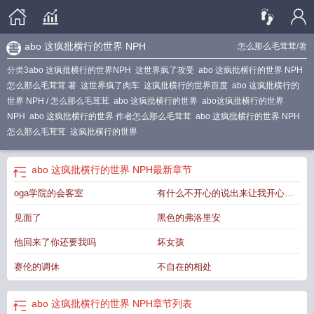
abo 这疯批横行的世界 NPH
怎么那么毛茸茸
/著
分类3
abo 这疯批横行的世界NPH
这世界疯了攻受
abo 这疯批横行的世界 NPH
怎么那么毛茸茸 著
这世界疯了肉车
这疯批横行的世界百度
abo 这疯批横行的
世界 NPH / 怎么那么毛茸茸
abo 这疯批横行的世界
abo这疯批横行的世界
NPH
abo 这疯批横行的世界 作者怎么那么毛茸茸
abo 这疯批横行的世界 NPH
怎么那么毛茸茸
这疯批横行的世界
abo 这疯批横行的世界 NPH
最新章节
oga学院的会客室
有什么不开心的说出来让我开心开
心
见面了
黑色的弗洛里安
他回来了你还要我吗
坏女孩
赛伦的调休
不自在的相处
abo 这疯批横行的世界 NPH
章节列表