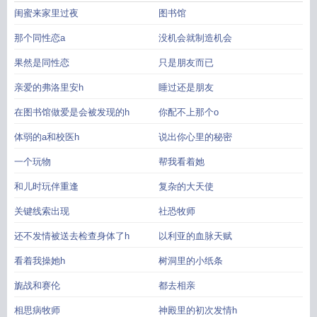
闺蜜来家里过夜
图书馆
那个同性恋a
没机会就制造机会
果然是同性恋
只是朋友而已
亲爱的弗洛里安h
睡过还是朋友
在图书馆做爱是会被发现的h
你配不上那个o
体弱的a和校医h
说出你心里的秘密
一个玩物
帮我看着她
和儿时玩伴重逢
复杂的大天使
关键线索出现
社恐牧师
还不发情被送去检查身体了h
以利亚的血脉天赋
看着我操她h
树洞里的小纸条
旎战和赛伦
都去相亲
相思病牧师
神殿里的初次发情h