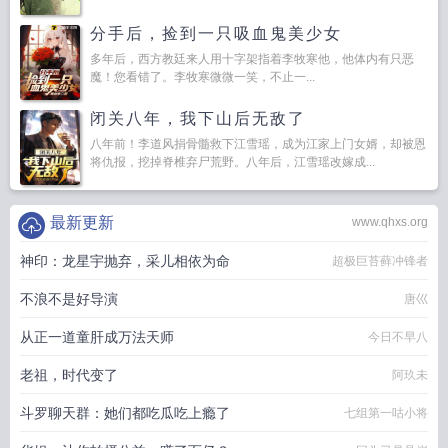
分手后，捡到一只吸血鬼美少女
多年后，西方教廷来人用十字架指着李牧寒他，他体内有只恶
魔！您看错了。李牧寒微微一笑，不止一...
闭关八年，我下山后无敌了
八年前！李道风捐骨髓救下江雪瑶，成为江家上门女婿，却被恩
将仇报，挖掉脊椎弃尸荒野。八年后，江雪瑶改嫁成...
最新更新
www.qhxs.org
神印：龙星宇抛弃，采儿相依为命
超极巨苔藓冲锋者
不浪不是好导演
唐巛
从正一道童肝成万法天师
今日不早八
老祖，时代变了
阿玖未
斗罗聊天群：她们都吃瓜吃上瘾了
七组第一咕小将