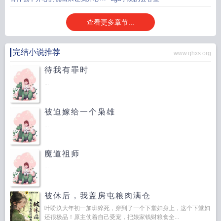
心
查看更多章节...
完结小说推荐
www.qhxs.org
待我有罪时
...
被迫嫁给一个枭雄
...
魔道祖师
...
被休后，我盖房屯粮肉满仓
叶盼汣大年初一加班猝死，穿到了一个下堂妇身上，这个下堂妇
还很极品！原主仗着自己受宠，把娘家钱财粮食全...