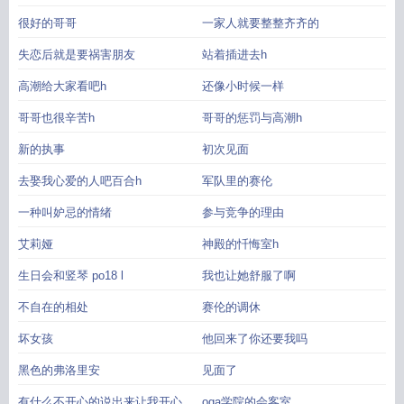
很好的哥哥
一家人就要整整齐齐的
失恋后就是要祸害朋友
站着插进去h
高潮给大家看吧h
还像小时候一样
哥哥也很辛苦h
哥哥的惩罚与高潮h
新的执事
初次见面
去娶我心爱的人吧百合h
军队里的赛伦
一种叫妒忌的情绪
参与竞争的理由
艾莉娅
神殿的忏悔室h
生日会和竖琴 po18 l
我也让她舒服了啊
不自在的相处
赛伦的调休
坏女孩
他回来了你还要我吗
黑色的弗洛里安
见面了
有什么不开心的说出来让我开心开
oga学院的会客室