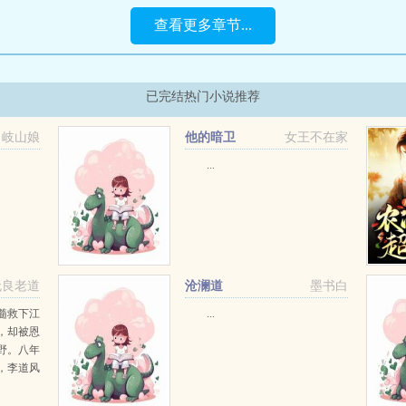
查看更多章节...
已完结热门小说推荐
岐山娘
他的暗卫
女王不在家
...
无良老道
沧澜道
墨书白
髓救下江
...
，却被恩
野。八年
，李道风
..