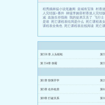
程秀娥林猛小说笔趣阁
皇城有宝珠
村香
人完结版+番外
林猛李婉容村香迷人完结版
减
血族生存指南
我的徒弟又丢了
飞行士
是谁
死亡课程表结局是什么
死亡课程表
课程表全角色
死亡课程表在线阅读
死亡
第558 章 人头蜈蚣
第5
第 554章 倒霉
第5
第1章 惊悚开学
第2
第5章 在外租房
第6
第9章 打破关系
第1