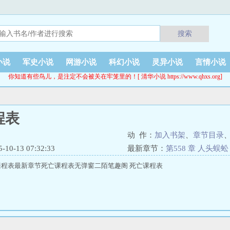
搜索
小说
军史小说
网游小说
科幻小说
灵异小说
言情小说
你知道有些鸟儿，是注定不会被关在牢笼里的！[ 清华小说 https://www.qhxs.org]
程表
动 作：
加入书架
、
章节目录
0-13 07:32:33
最新章节：
第558 章 人头蜈蚣
程表最新章节死亡课程表无弹窗二陌笔趣阁 死亡课程表