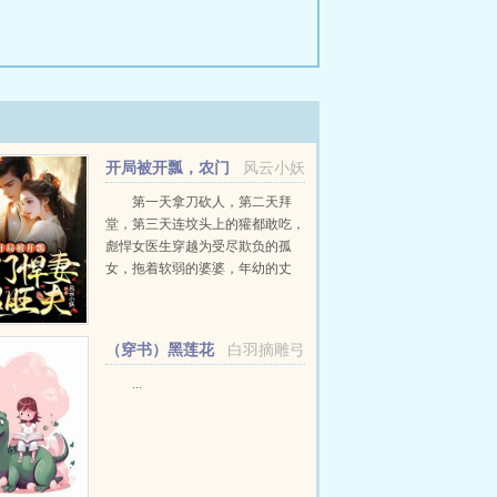
开局被开瓢，农门
风云小妖
悍妻超旺夫
第一天拿刀砍人，第二天拜
堂，第三天连坟头上的獾都敢吃，
彪悍女医生穿越为受尽欺负的孤
女，拖着软弱的婆婆，年幼的丈
夫，还有三个鼻涕虫的小叔子小姑
子，斗大伯夺家产治瘟疫开药铺，
打造乱世中的药香田园。神秘腹黑
（穿书）黑莲花
白羽摘雕弓
的小相公，十岁...
攻略手册
...