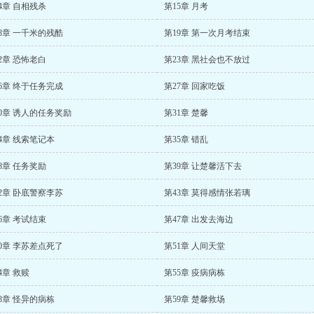
4章 自相残杀
第15章 月考
8章 一千米的残酷
第19章 第一次月考结束
2章 恐怖老白
第23章 黑社会也不放过
6章 终于任务完成
第27章 回家吃饭
0章 诱人的任务奖励
第31章 楚馨
4章 线索笔记本
第35章 错乱
8章 任务奖励
第39章 让楚馨活下去
2章 卧底警察李苏
第43章 莫得感情张若璃
6章 考试结束
第47章 出发去海边
0章 李苏差点死了
第51章 人间天堂
4章 救赎
第55章 疫病病栋
8章 怪异的病栋
第59章 楚馨救场