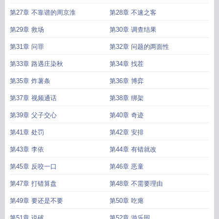
第27章 不靠谱的周京淮
第28章 不速之客
第29章 救场
第30章 调查结果
第31章 问罪
第32章 问题的两面性
第33章 路遇庄染秋
第34章 找茬
第35章 炸薯条
第36章 博弈
第37章 视频通话
第38章 绑架
第39章 父子交心
第40章 奇迹
第41章 处罚
第42章 安排
第43章 李依
第44章 有错就改
第45章 反咬一口
第46章 恶童
第47章 打错算盘
第48章 不需要理由
第49章 要还是不要
第50章 吃瘪
第51章 说破
第52章 游乐园