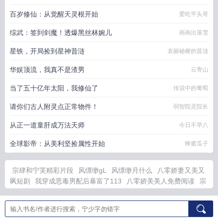
百岁修仙：从觉醒天灵根开始
爱吃平头哥
综武：签到剑魔！透爆黑丝林婉儿
画画出落雪
星铁，开局捡到星神昔涟
哀丽秘榭的昔涟
华娱顶流，我真不是渣男
云寄山
当了五十亿年太阳，我修仙了
传说中的葡萄
请你们古人附灵点正常物件！
弱智院灵院长
从正一道童肝成万法天师
今日不早八
全球影帝：从美利坚捡属性开始
蜂蜜瓜子
宗肆和宁芙精彩片段
风缥缈gL
风缥缈月什么
八零娇妻又美又
飒短剧
我穿成恶毒男配后暴富了113
八零娇美美人免费阅读
宗
肆宁芙在线阅读
穿书之我成恶毒男配啦九真番外
陈长生百度百
科
周乾坤现在担任什么职务
罗鹏飞楚向蓉全集
罗鹏飞楚向蓉免
费阅读
七零反派
穿书之我成恶毒男配啦全文番外
陈长生免费阅