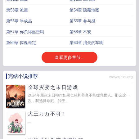
第53章 诡屋
第54章 隐藏地图
第55章 半成品
第56章 参与感
第57章 你负得起责吗
第58章 不安
第59章 惊魂未定
第60章 消失的车辆
查看更多章节...
完结小说推荐
www.qhxs.org
全球灾变之末日游戏
2024年最火末日神作如果仁慈和善良不能拯救世人。那么这一
次，我选择杀戮。我于...
大王万万不可！
...