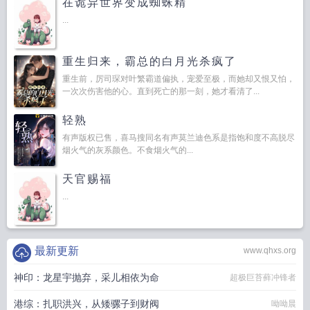
在诡异世界变成蜘蛛精
...
重生归来，霸总的白月光杀疯了
重生前，厉司琛对叶繁霸道偏执，宠爱至极，而她却又恨又怕，
一次次伤害他的心。直到死亡的那一刻，她才看清了...
轻熟
有声版权已售，喜马搜同名有声莫兰迪色系是指饱和度不高脱尽
烟火气的灰系颜色。不食烟火气的...
天官赐福
...
最新更新
www.qhxs.org
神印：龙星宇抛弃，采儿相依为命
超极巨苔藓冲锋者
港综：扎职洪兴，从矮骡子到财阀
呦呦晨