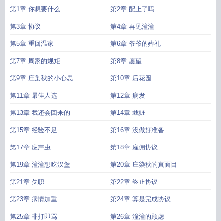
第1章 你想要什么
第2章 配上了吗
第3章 协议
第4章 再见潼潼
第5章 重回温家
第6章 爷爷的葬礼
第7章 周家的规矩
第8章 愿望
第9章 庄染秋的小心思
第10章 后花园
第11章 最佳人选
第12章 病发
第13章 我还会回来的
第14章 栽赃
第15章 经验不足
第16章 没做好准备
第17章 应声虫
第18章 雇佣协议
第19章 潼潼想吃汉堡
第20章 庄染秋的真面目
第21章 失职
第22章 终止协议
第23章 病情加重
第24章 算是完成协议
第25章 非打即骂
第26章 潼潼的顾虑