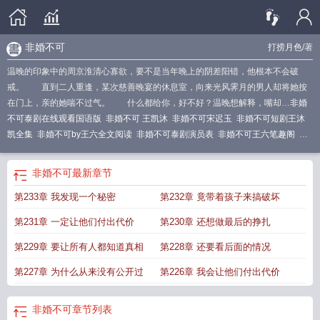
非婚不可
打捞月色
/著
温晚的印象中的周京淮清心寡欲，要不是当年晚上的阴差阳错，他根本不会破
戒。 直到二人重逢，某次慈善晚宴的休息室，向来光风霁月的男人却将她按
在门上，亲的她喘不过气。 什么都给你，好不好？温晚想解释，嘴却…
非婚
不可泰剧在线观看国语版
非婚不可 王凯沐
非婚不可宋迟玉
非婚不可短剧王沐
凯全集
非婚不可by王六全文阅读
非婚不可泰剧演员表
非婚不可王六笔趣阁
非
婚不可短剧全集免费观看
非婚不可王凯沐
非婚不可演员表
非婚不可txt番外
非
婚不可短剧
非婚不可王六全文免费阅读
非婚不可泰剧剧情介绍
非婚不可全文免
非婚不可
最新章节
费阅读
非婚不可免费阅读
非婚不可百度百科
非婚不可短剧免费观看
非婚不可
第233章 我发现一个秘密
第232章 竟带着孩子来搞破坏
电视剧全集
非婚不可泰剧泰语免费观看
非婚不可泰语版全集
非婚不可泰剧
非
婚不可泰剧分集介绍
非婚不可泰剧百度百科
非婚不可泰国普通话
非婚不可宋迟
第231章 一定让他们付出代价
第230章 还想做最后的挣扎
玉齐砚舟
非婚不可by王六
非婚不可 电视剧
非婚不可泰剧完整版
非婚不可
txt
非婚不可电视剧全集免费观看
非婚不可txt百度
非婚不可电视剧
非婚不可王
第229章 要让所有人都知道真相
第228章 还要看后面的情况
六全文阅读
非婚不可泰剧国语免费
非婚不可王六
非婚不可泰剧女主
非婚不可
第227章 为什么从来没有公开过
第226章 我会让他们付出代价
国语版电视剧免费观看
非婚不可王凯沐短剧免费
非婚不可短剧全集
非婚不可
2
非婚不可讲的什么
非婚不可短剧王沐凯
非婚不可王六番外txt百度
非婚不可番
外txt
非婚不可
章节列表