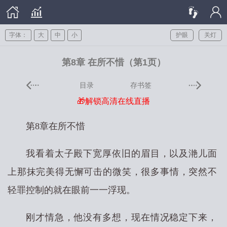
字体：
大
中
小
护眼
关灯
第8章 在所不惜（第1页）
目录
存书签
🎁解锁高清在线直播
第8章在所不惜
我看着太子殿下宽厚依旧的眉目，以及滟儿面
上那抹完美得无懈可击的微笑，很多事情，突然不
轻罪控制的就在眼前一一浮现。
刚才情急，他没有多想，现在情况稳定下来，