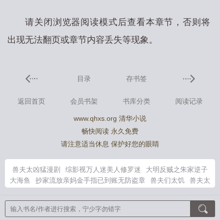
请关闭浏览器阅读模式后查看本章节，否则将
出现无法翻页或章节内容丢失等现象。
目录
存书签
返回首页
会员书架
书库分类
阅读记录
www.qhxs.org 清华小说
畅快阅读 永久免费
请注意适当休息 保护好您的眼睛
兽夫太凶猛漫剧
综影视万人迷美人修罗迷
大明反贼之朱家逆子
大海鱼
抄家流放亲妈金手指已到账无防盗章
兽夫们太饥
兽夫太
多宠幸不过来免费阅读
作者早春的全部有哪些
漂亮炮灰男主是
什么身份
宋长青穆望舒
一个人的修仙宗门
校花倒追我不爱我只
爱我的小同桌小
大明反贼朱家逆全文TXT免费
漂亮炮灰男主攻