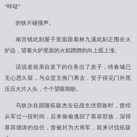
“咔哒”
的铁片碰撞声。
南宫镜此刻屋子里面跟着林九溪此刻正围在火
炉边，望着火炉里面的火焰蹭蹭的向上面上涨。
话说老祖亲自派下的任务出了差子，绮春城已
无心思久留，与众堂主推门离去，安子得见门外黑
压压大片人头，个个望眼期盼。
乌狄尔在跟随拓跋杰去征战乞伏部族时，曾经
从军过一段时间，后来偷偷逃回了慕容部族，深得
慕容德涛的信任，曾被封为大将军，前来讨伐拓跋