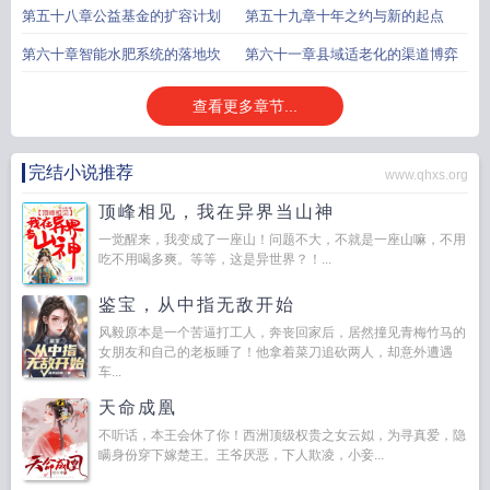
第五十八章公益基金的扩容计划
第五十九章十年之约与新的起点
第六十章智能水肥系统的落地坎
第六十一章县域适老化的渠道博弈
查看更多章节...
完结小说推荐
www.qhxs.org
顶峰相见，我在异界当山神
一觉醒来，我变成了一座山！问题不大，不就是一座山嘛，不用
吃不用喝多爽。等等，这是异世界？！...
鉴宝，从中指无敌开始
风毅原本是一个苦逼打工人，奔丧回家后，居然撞见青梅竹马的
女朋友和自己的老板睡了！他拿着菜刀追砍两人，却意外遭遇
车...
天命成凰
不听话，本王会休了你！西洲顶级权贵之女云姒，为寻真爱，隐
瞒身份穿下嫁楚王。王爷厌恶，下人欺凌，小妾...