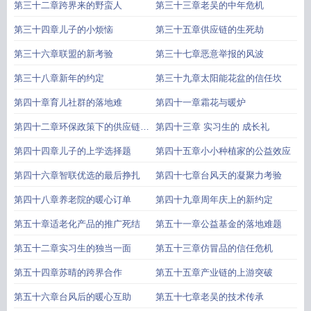
第三十二章跨界来的野蛮人
第三十三章老吴的中年危机
第三十四章儿子的小烦恼
第三十五章供应链的生死劫
第三十六章联盟的新考验
第三十七章恶意举报的风波
第三十八章新年的约定
第三十九章太阳能花盆的信任坎
第四十章育儿社群的落地难
第四十一章霜花与暖炉
第四十二章环保政策下的供应链调
第四十三章 实习生的 成长礼
整
第四十四章儿子的上学选择题
第四十五章小小种植家的公益效应
第四十六章智联优选的最后挣扎
第四十七章台风天的凝聚力考验
第四十八章养老院的暖心订单
第四十九章周年庆上的新约定
第五十章适老化产品的推广死结
第五十一章公益基金的落地难题
第五十二章实习生的独当一面
第五十三章仿冒品的信任危机
第五十四章苏晴的跨界合作
第五十五章产业链的上游突破
第五十六章台风后的暖心互助
第五十七章老吴的技术传承