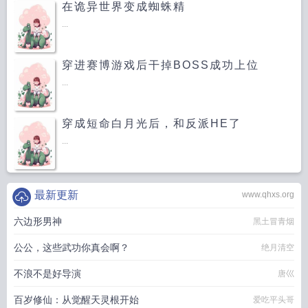
在诡异世界变成蜘蛛精
...
穿进赛博游戏后干掉BOSS成功上位
...
穿成短命白月光后，和反派HE了
...
最新更新
www.qhxs.org
六边形男神
黑土冒青烟
公公，这些武功你真会啊？
绝月清空
不浪不是好导演
唐巛
百岁修仙：从觉醒天灵根开始
爱吃平头哥