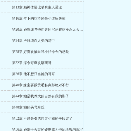
第13章 精神体要比哨兵主人受宠
第16章 年下的丝滑绿茶小连招失效
第20章 她就该与他们共同沉沦在这座永无天日的地狱里
第24章 捂好纯血人类的马甲
第28章 好喜欢被向导小姐命令的感觉
第32章 浮夸哥爆改暗爽哥
第36章 他不想只当她的哥哥
第40章 妹宝要跟黄毛私奔那绝对不行
第44章 她是我养大的自然有我的影子
第48章 她的头号粉丝
第52章 不过是引诱向导小姐的手段罢了
第56章 她随手丢弃的硬糖成为他所珍视的瑰宝