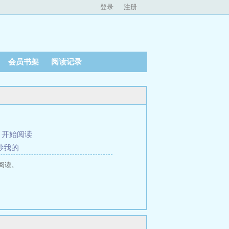
登录
注册
会员书架
阅读记录
、
开始阅读
抄我的
阅读。