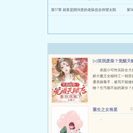
第57章 就算是阴沟里的老鼠也在仰望太阳
第5
[v]笑我废柴？觉醒天
后都给我跪下！
表面小可怜实际女大
娇大魔王全能特工一朝穿
遭亲娘毒手，被骂不能修
物？乞丐都不如的家伙？
冷笑，得异宝，五系天赋
神想收她做弟子都得靠边
宠，万兽臣服，一堆小弟等.
重生之女将星
...