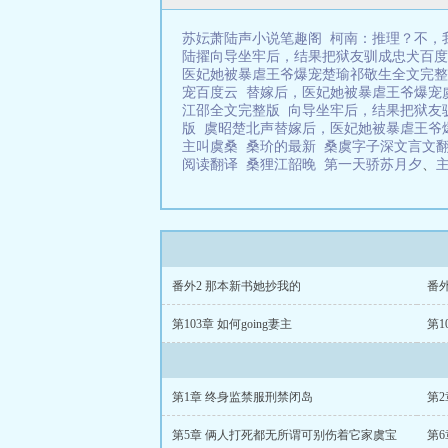
苏妘萧陆声小说笔趣阁
柯南：推理？不，
陆擢向导坐牢后，结果把狱友驯成忠犬百度
医妃她被暴虐王爷爆宠楚瑜祁敬生全文完整
宠百度云
替嫁后，医妃她被暴虐王爷爆宠
江邵全文完整版
向导坐牢后，结果把狱友
版
虞昭楚北声替嫁后，医妃她被暴虐王爷
主叫虞桑
桑玠的最新
桑虞字子深文言文
阅读翻译
桑狸江韶晚
第一天骄苏月夕
、
主
番外2 那本新书她抄我的
番
第103章 如何going妻主
第1
第1章 终身监禁服刑禁闭岛
第2
第5章 俩人打死都无所谓可别伤着它家虞宝
第6