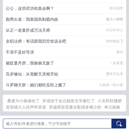
公公，这些武功你真会啊？
绝月清空
跑男出道：我靠国风制霸内娱
魔法小樱樱
从正一道童肝成万法天师
今日不早八
全职法师：有话跟我烈空坐说去吧
何时能起飞
不浪不是好导演
唐巛
被贬废丹房，我偷偷无敌了
一朵青莲
百岁修仙：从觉醒天灵根开始
爱吃平头哥
斗罗聊天群：她们都吃瓜吃上瘾了
七组第一咕小将
桑虞为小偷做啥了
穿成假千金后她靠玄学爆红了
小夫郎软腰娇
宠首辅大人轻声哄资源
穿越星际恶毒女配雄多雌少的
寿元能换
宝无限寿元的我无敌了百度
夫郎 首辅
邀请万界人物当玩家的
她亲手签下离婚协议书
都市之最强狂兵完整免费
小夫郎的首辅
闻香下马
清家荡产买下虫族战神
寿元能换宝无限寿元的叫啥名