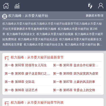
权力巅峰：从市委大秘开始
鹏鹏君本尊
/著
权力巅峰从市委大秘开始权力巅峰从市委大秘开始最新章节权力巅峰从市委大秘
开始无弹窗鹏鹏君本尊笔趣阁
都市权力巅峰
权力巅峰从市委大秘开始 第196
章
权力巅峰手机阅读全文
权力巅峰从市委大秘开始视频
权力巅峰从市委大秘开
始免费阅读
权力巅峰从市委大秘开始吴志远
权力巅峰从市委大秘开始最新全文
免费阅读无弹窗
权力巅峰从市委大秘开始全文免
权力巅峰从市委大秘开始 鹏鹏
君本尊
权力巅峰全文阅读免费
权力巅峰从市委大秘开始全文免费阅读
权力巅峰
从市委大秘开始 第33章
权力巅峰从市委大秘开始
权力巅峰：从市委大秘开始
最新章节
第一卷 第92章 陪领导女儿写生
第一卷 第91章 益农合作社爆雷事
件
第一卷 第90章 嫂子这是我们之间
第一卷 第89章 因为寂寞因为虚荣
的秘密
第一卷 第88章 交际花
第一卷 第87章 土豪的风流韵事
第一卷 第86章 说话艺术
第一卷 第85章 常委会上的交锋
权力巅峰：从市委大秘开始
章节列表