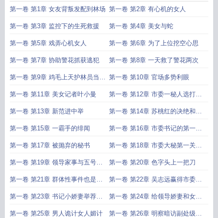
第一卷 第1章 女友背叛发配到林场
第一卷 第2章 有心机的女人
第一卷 第3章 监控下的生死救援
第一卷 第4章 美女与蛇
第一卷 第5章 戏弄心机女人
第一卷 第6章 为了上位挖空心思
第一卷 第7章 协助警花抓获逃犯
第一卷 第8章 一天救了警花两次
第一卷 第9章 鸡毛上天护林员当上
第一卷 第10章 官场多势利眼
市委
第一卷 第11章 美女记者叶小曼
第一卷 第12章 市委一秘人选打脸
啪啪
第一卷 第13章 新范进中举
第一卷 第14章 苏桃红的决绝和假
面舞会
第一卷 第15章 一霸手的绯闻
第一卷 第16章 市委书记的第一次
考验
第一卷 第17章 被抛弃的秘书
第一卷 第18章 市委大秘第一关顺
利通过
第一卷 第19章 领导家事与五号别
第一卷 第20章 色字头上一把刀
墅
第一卷 第21章 群体性事件也是考
第一卷 第22章 吴志远赢得市委书
验
记充分
第一卷 第23章 书记小娇妻举荐吴
第一卷 第24章 给领导娇妻和女儿
志远
当导游
第一卷 第25章 男人诡计女人媚计
第一卷 第26章 明察暗访副处级祖