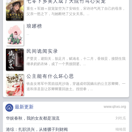
七零下乡美人成了大院竹马心尖宠
重生＋军婚＋甜宠架空为了安锦生，宋诗诗气死了自己的母亲，
父亲一怒之下，与她断绝了父女关系。...
琅琊榜
...
民间诡闻实录
产婴灵，避阳关，胎足月，赋诲名，十二月，香烛贡，接阴生我
继承奶奶衣钵，成了一个男接阴婆。...
公主能有什么坏心思
铁血女将军中黑箭战死沙场，穿越成邻国嫡出的公主苏卿卿。一
道和亲圣旨让苏卿卿重回故土。捏捏拳，...
最新更新
www.qhxs.org
华娱春秋，我的女友都是顶流
刘吃瓜
港综：扎职洪兴，从矮骡子到财阀
呦呦晨