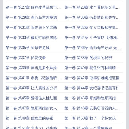
坟
第一卷 第27章 殡葬改革乱象市委
第一卷 第28章 水产养殖场又见青
书记
梅
第一卷 第29章 湖心岛世外桃源
第一卷 第30章 假装情侣和关在铁
笼里的
第一卷 第31章 阳光底下的罪恶
第一卷 第32章 仗义举报却被抓说
是造
第一卷 第33章 被动打响扫黑除恶
第一卷 第34章 斗争策略 明修栈道
第一枪
暗
第一卷 第35章 师母来龙城
第一卷 第36章 给师母当导游 无所
不能
第一卷 第37章 护花使者
第一卷 第38章 阁楼里的秘密
第一卷 第39章 就当是多个妹妹
第一卷 第40章 稳住张万林晴晴妈
妈改
第一卷 第41章 市委书记被偷听张
第一卷 第42章 取得矿难瞒报证据
万林
第一卷 第43章 让人震惊的分析
第一卷 第44章 女纪委书记黑寡妇
第一卷 第45章 醉酒佳人桃红面
第一卷 第46章 形婚和隐形离婚
第一卷 第47章 隐形离婚的女人
第一卷 第48章 安装窃听器的人现
出原形
第一卷 第49章 优盘里的秘密
第一卷 第50章 救了一个坏女孩
第一卷 第51章 水库灭口计半路被
第一卷 第52章 三个重要嫌犯