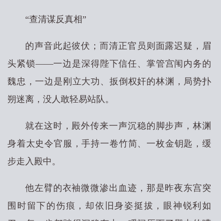
“查清谋反真相”
的声音此起彼伏；而清正官员则面露迟疑，眉
头紧锁——一边是深得陛下信任、掌管宫闱内务的
魏忠，一边是刚立大功、扳倒权奸的林渊，局势扑
朔迷离，没人敢轻易站队。
就在这时，殿外传来一声沉稳的脚步声，林渊
身着太史令官服，手持一卷竹简、一枚金钥匙，缓
步走入殿中。
他左臂的衣袖微微渗出血迹，那是昨夜东宫突
围时留下的伤痕，却依旧身姿挺拔，眼神锐利如