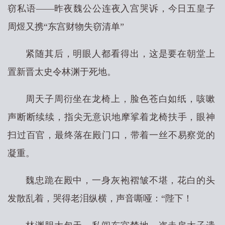
窃私语——昨夜魏公公连夜入宫哭诉，今日五皇子
周煜又携“东宫财物失窃清单”
紧随其后，明眼人都看得出，这是要在朝堂上
置新晋太史令林渊于死地。
周天子周衍坐在龙椅上，脸色苍白如纸，咳嗽
声断断续续，指尖无意识地摩挲着龙椅扶手，眼神
扫过百官，最终落在殿门口，带着一丝不易察觉的
凝重。
魏忠跪在殿中，一身灰袍褶皱不堪，花白的头
发散乱着，哭得老泪纵横，声音嘶哑：“陛下！