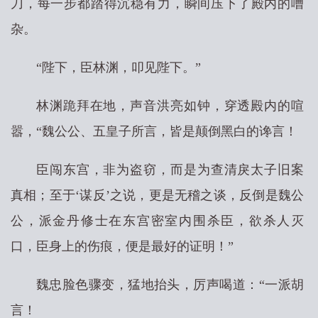
刀，每一步都踏得沉稳有力，瞬间压下了殿内的嘈
杂。
“陛下，臣林渊，叩见陛下。”
林渊跪拜在地，声音洪亮如钟，穿透殿内的喧
嚣，“魏公公、五皇子所言，皆是颠倒黑白的谗言！
臣闯东宫，非为盗窃，而是为查清戾太子旧案
真相；至于‘谋反’之说，更是无稽之谈，反倒是魏公
公，派金丹修士在东宫密室内围杀臣，欲杀人灭
口，臣身上的伤痕，便是最好的证明！”
魏忠脸色骤变，猛地抬头，厉声喝道：“一派胡
言！