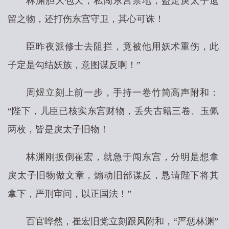
林渊胆大包天，私闯东宫禁地，盗走戾太子遗
留之物，还打伤东宫守卫，其心可诛！
臣昨夜派修士去阻拦，竟被他用妖术重伤，此
子定是勾结妖族，意图谋反啊！”
周煜立刻上前一步，手持一卷竹简高声附和：
“陛下，儿臣已核实东宫财物，丢失古籍三卷、玉佩
两枚，皆是戾太子旧物！
林渊刚扳倒崔宏，就急于闯东宫，分明是想拿
戾太子旧物做文章，煽动旧部谋反，恳请陛下将其
拿下，严刑审问，以正国法！”
百官哗然，崔宏旧党立刻跟风附和，“严惩林渊”