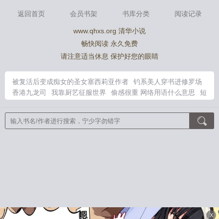
返回首页
会员书架
书库分类
阅读记录
www.qhxs.org 清华小说
畅快阅读 永久免费
请注意适当休息 保护好您的眼睛
被复活后变成痴女的圣女塞西莉亚作者
钓系美人穿书进修罗场
香港九龙司
我靠厨艺征服世界
偷感很重 网络用语什么意思
短
剧离婚前夜
江砚钦季夏全文
笑傲江湖之东方不败很成功
穿书八
零团宠小辣媳免费阅读
偷感太重的人十大表现
笑傲江湖电视剧
东方不败扮演者
穿书八零推
我靠厨艺掀翻朝庭
逍遥都市仙帝苏
洛
笑傲江湖中的东方不败结局
父欲by金银花露未删减版全文免
费阅读
江砚钦季夏全文无删减免费阅读
香港九龙历史根源
花都
医仙苏尘
第一视角解说笑傲江湖之东方不败
初恋白月光回国，
港圈疯魔了
攻城送老婆？老子一刀灭国！
宿舍求生：我把榜一
当鱼饵
揣崽要跑路，被活阎王掐腰亲哭
艾泽拉斯绿野仙踪
御兽
从契约小幽灵开始
刚成先天大圆满，就被迫当皇帝？
都末世
了，完美人生系统才来？
七零换亲绝嗣屠户，娇妻孕吐宠疯了
极品娇娇穿六零，最野糙汉忙宠妻
游戏大神：不到六级，你要越
X