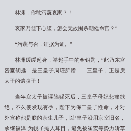
林渊，你敢污蔑哀家？！
哀家乃陛下心腹，怎会无故围杀朝廷命官？”
“污蔑与否，证据为证。”
林渊缓缓起身，举起手中的金钥匙，“此乃东宫
密室钥匙，是三皇子周瑾所赠——三皇子，正是戾
太子的遗腹子！
当年戾太子被诬陷赐死后，三皇子母妃悲痛欲
绝，不久便发现有孕，陛下为保三皇子性命，才对
外宣称他是朕的亲生儿子，以‘皇子沿用宗室旧名，
承继福泽’为幌子掩人耳目，避免被崔宏等势力斩草