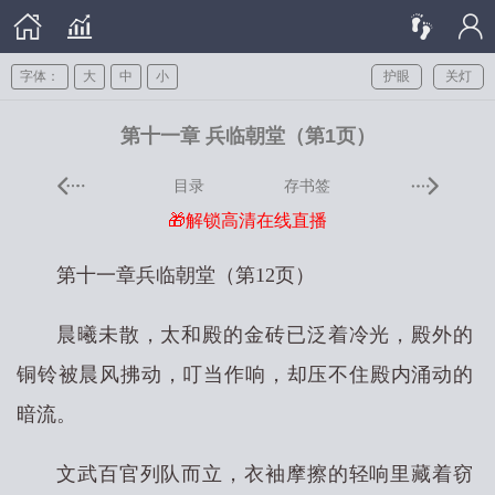
字体：
大
中
小
护眼
关灯
第十一章 兵临朝堂（第1页）
目录
存书签
🎁解锁高清在线直播
第十一章兵临朝堂（第12页）
晨曦未散，太和殿的金砖已泛着冷光，殿外的
铜铃被晨风拂动，叮当作响，却压不住殿内涌动的
暗流。
文武百官列队而立，衣袖摩擦的轻响里藏着窃