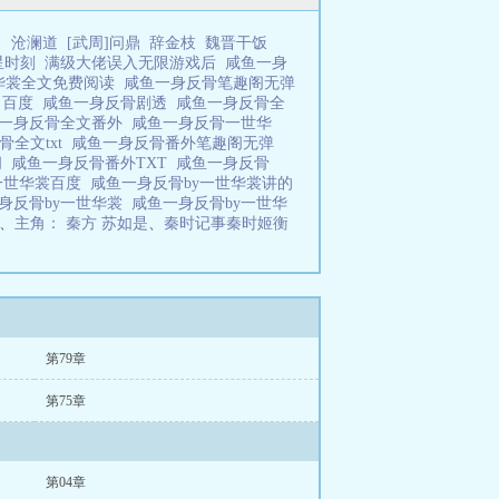
］
沧澜道
[武周]问鼎
辞金枝
魏晋干饭
星时刻
满级大佬误入无限游戏后
咸鱼一身
世华裳全文免费阅读
咸鱼一身反骨笔趣阁无弹
 百度
咸鱼一身反骨剧透
咸鱼一身反骨全
一身反骨全文番外
咸鱼一身反骨一世华
骨全文txt
咸鱼一身反骨番外笔趣阁无弹
阁
咸鱼一身反骨番外TXT
咸鱼一身反骨
一世华裳百度
咸鱼一身反骨by一世华裳讲的
身反骨by一世华裳
咸鱼一身反骨by一世华
、
主角： 秦方 苏如是
、
秦时记事秦时姬衡
第79章
第75章
第04章