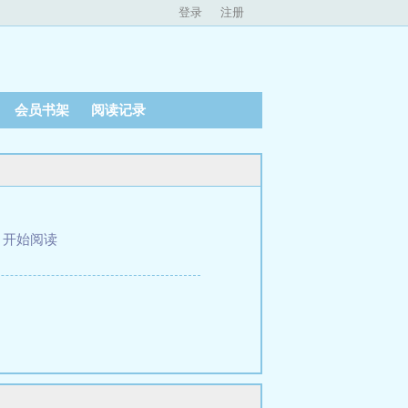
登录
注册
会员书架
阅读记录
、
开始阅读