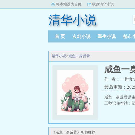
将本站设为首页
收藏清华小说
清华小说
首 页
玄幻小说
重生小说
都市
清华小说
>
咸鱼一身反骨
咸鱼一
作 者：一世华
最后更新：2025-0
咸鱼一身反骨是
三秒记住本站：清华小
《咸鱼一身反骨》相邻推荐