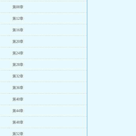
第08章
第12章
第16章
第20章
第24章
第28章
第32章
第36章
第40章
第44章
第48章
第52章