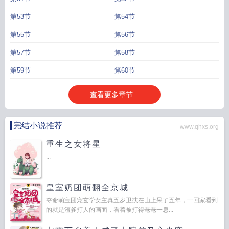
第53节
第54节
第55节
第56节
第57节
第58节
第59节
第60节
查看更多章节...
完结小说推荐
www.qhxs.org
重生之女将星
...
皇室奶团萌翻全京城
夺命萌宝团宠玄学女主真五岁卫扶在山上呆了五年，一回家看到
的就是渣爹打人的画面，看着被打得奄奄一息...