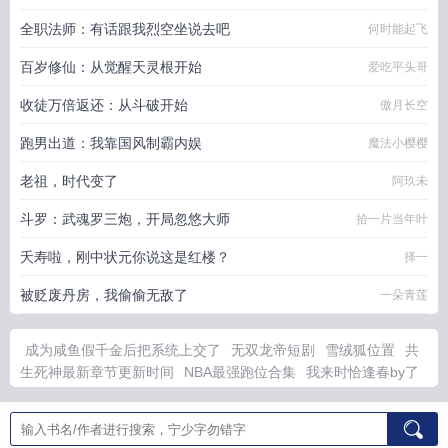
全职法师：有话跟我烈空坐说去吧
何时能起飞
百岁修仙：从觉醒天灵根开始
爱吃平头哥
收徒万倍返还：从斗破开始
傲月长空
跑男出道：我靠国风制霸内娱
魔法小樱樱
老祖，时代变了
阿玖未
斗罗：武魂罗三炮，开局忽悠大师
拾一片当年叶
夭寿啦，刚中状元你说这是红楼？
择一
被贬废丹房，我偷偷无敌了
一朵青莲
成为咸鱼假千金后把系统上交了
无双龙帝短剧
雪绒狐位置
共
生死神最新章节更新时间
NBA最强跑位合集
我来时恰逢春by了
了鱼音
红鸾引短剧全集免费
共生之绊
来时恰逢春短剧
尘刀对
电视剧
共生之战
雪绒花cp
雪绒狐在哪
咸鱼假千金被国家强制
匹配
九阳天帝动漫全集
绝地逃亡在线观看
入夜娇软乖乖被京圈