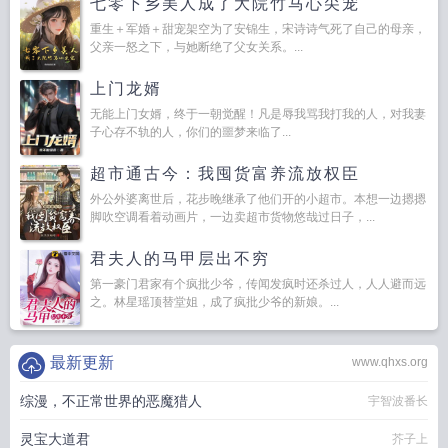
七零下乡美人成了大院竹马心尖宠
重生＋军婚＋甜宠架空为了安锦生，宋诗诗气死了自己的母亲，
父亲一怒之下，与她断绝了父女关系。...
上门龙婿
无能上门女婿，终于一朝觉醒！凡是辱我骂我打我的人，对我妻
子心存不轨的人，你们的噩梦来临了...
超市通古今：我囤货富养流放权臣
外公外婆离世后，花步晚继承了他们开的小超市。本想一边摁摁
脚吹空调看着动画片，一边卖超市货物悠哉过日子，...
君夫人的马甲层出不穷
第一豪门君家有个疯批少爷，传闻发疯时还杀过人，人人避而远
之。林星瑶顶替堂姐，成了疯批少爷的新娘。...
最新更新
www.qhxs.org
综漫，不正常世界的恶魔猎人
宇智波番长
灵宝大道君
芥子上