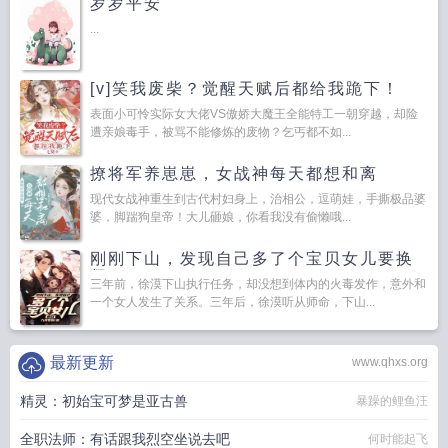
岁岁平安
...
[v]笑我废柴？觉醒天赋后都给我跪下！
表面小可怜实际女大佬VS傲娇大魔王全能特工一朝穿越，却险
遭亲娘毒手，被骂不能修炼的废物？乞丐都不如...
撩将军养崽崽，女战神每天都想和离
现代女战神重生到古代村妇身上，治相公，逗萌娃，手撕极品婆
婆，脚踹狗皇帝！大儿砸娘，你看我没有偷懒哦...
刚刚下山，发现自己多了个宝贝女儿要换
肾
三年前，徐漠下山执行任务，却没想到体内的火毒发作，意外和
一个女人发生了关系。三年后，徐漠听从师命，下山...
最新更新
www.qhxs.org
精灵：初始宝可梦是亚古兽
暴躁的鲤鱼汪
全职法师：有话跟我烈空坐说去吧
何时能起飞