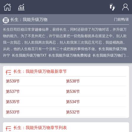
长生：我能升级万物
门前鸭
/著
长生巨苟巨稳日常穿越修仙界，获得长生，同时还获得了与万物对话，并升级万
物的能力。为了不意外死亡，许宁励志要把一切危险都扼杀在摇篮之中。别人欺
我一次我忍，别人欺我两次我再忍，别人欺我第三次我忍无可忍，我提桶跑路。
从此，他的人生格言只有一个没有二十成把握的事情他不做。
长生我能升级万物
许宁
长生我能升级万物TXT
长生我能升级万物免费阅读
长生我能升级万物(门前
鸭)
长生我能升级万物
鸭笔趣阁
长生我能升级万物门前鸭 / 著txt
长生我能升级
万物 许宁
长生我能升级万物门前鸭
长生我能升级万物(门前鸭)免费
长生：我能升级万物
最新章节
第539节
第538节
第537节
第536节
第535节
第534节
第533节
第532节
长生：我能升级万物
章节列表