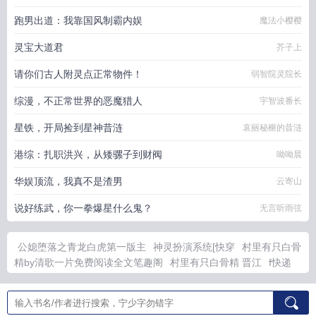
跑男出道：我靠国风制霸内娱
魔法小樱樱
灵宝大道君
芥子上
请你们古人附灵点正常物件！
弱智院灵院长
综漫，不正常世界的恶魔猎人
宇智波番长
星铁，开局捡到星神昔涟
哀丽秘榭的昔涟
港综：扎职洪兴，从矮骡子到财阀
呦呦晨
华娱顶流，我真不是渣男
云寄山
说好练武，你一拳爆星什么鬼？
无言听雨弦
公媳堕落之青龙白虎第一版主
神灵扮演系统[快穿
村里有只白骨
精by清歌一片免费阅读全文笔趣阁
村里有只白骨精 晋江
f快递
员
战锤世界
重回失明前短剧免费播放
御兽家族崛起全文阅读
曹曹和养母苏箐的故事
快递员作文400字
开局被迫加入了金刚
寺女主是谁
沈宴姜妍
战锤的世界观来源于谁
圈宠全文
养母苏