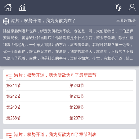
港片：权势开道，我为所欲为咋了
三界超市
/著
陆哲穿越到港片世界，绑定为所欲为系统。老爸是一哥，大伯是特首，二伯是保
安局局长。黄志诚让我当卧底？你踏马算是个什么东西，滚去守鱼塘。陈永仁跟
我混？你也配，一个家人都算计的东西，滚去看鱼塘。韩琛讨好我？滚一边去，
你一个白面佬，跟我称兄道弟。在港岛，我陆哲就是天，就是地，不服气？不服
气给老子忍着。前世，他是社会的牛马，过的不如意。今世，有权势开道，陆哲
主打随心所以，为所欲为。谁敢欺负，往死里整，谁敢得罪他，往死里整。
我为
所欲为咋了(1-148)
权势啥意思
港片权势开道
权势当道
我为所欲为免费阅
港片：权势开道，我为所欲为咋了
最新章节
读
港片权势开道我为所欲为咋了
港片权势开道我为所欲为咋了三界超市
第244节
第243节
第242节
第241节
第240节
第239节
第238节
第237节
港片：权势开道，我为所欲为咋了
章节列表