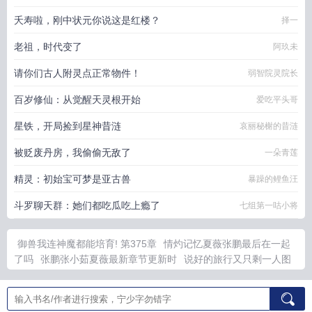
夭寿啦，刚中状元你说这是红楼？
择一
老祖，时代变了
阿玖未
请你们古人附灵点正常物件！
弱智院灵院长
百岁修仙：从觉醒天灵根开始
爱吃平头哥
星铁，开局捡到星神昔涟
哀丽秘榭的昔涟
被贬废丹房，我偷偷无敌了
一朵青莲
精灵：初始宝可梦是亚古兽
暴躁的鲤鱼汪
斗罗聊天群：她们都吃瓜吃上瘾了
七组第一咕小将
御兽我连神魔都能培育! 第375章
情灼记忆夏薇张鹏最后在一起
了吗
张鹏张小茹夏薇最新章节更新时
说好的旅行又只剩一人图
片
大安盐碱地综合治理项目一期
说好的一起旅行最后变成一个
人
天尊诡秘之主百度百科
娇软知青成大队长
说好的综艺节目竟
然txt
大安药物的作用
应佳
大安盐碱地治理博物馆
应佳妤
应