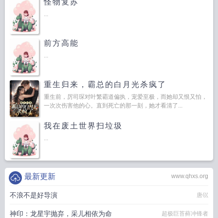
怪物复苏
...
前方高能
...
重生归来，霸总的白月光杀疯了
重生前，厉司琛对叶繁霸道偏执，宠爱至极，而她却又恨又怕，
一次次伤害他的心。直到死亡的那一刻，她才看清了...
我在废土世界扫垃圾
...
最新更新
www.qhxs.org
不浪不是好导演
唐巛
神印：龙星宇抛弃，采儿相依为命
超极巨苔藓冲锋者