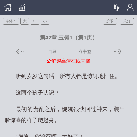
字体：
大
中
小
护眼
关灯
第42章 玉佩1（第1页）
目录
存书签
🎁解锁高清在线直播
听到岁岁这句话，所有人都是惊讶地怔住。
这两个孩子认识？
最初的慌乱之后，婉婉很快回过神来，装出一
脸惊喜的样子爬起身。
“岁岁，你没死啊，太好了！”