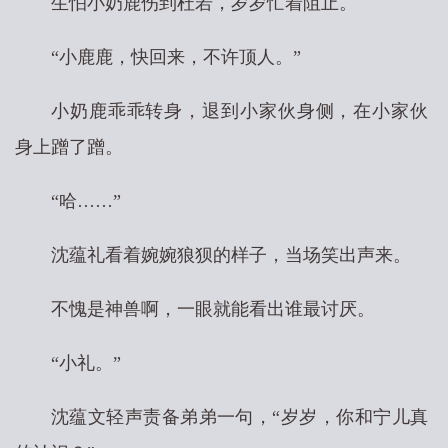
生怕小奶鹿伤到杜若，岁岁忙着阻止。
“小鹿鹿，快回来，不许顶人。”
小奶鹿乖乖转身，退到小家伙身侧，在小家伙
身上蹭了蹭。
“哈……”
沈蕴礼看着婉婉狼狈的样子，当场笑出声来。
不愧是神兽啊，一眼就能看出谁最讨厌。
“小礼。”
沈蕴文轻声责备弟弟一句，“岁岁，你和宁儿真