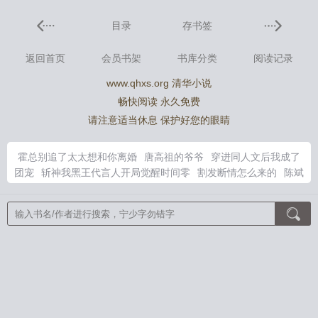
目录
存书签
返回首页
会员书架
书库分类
阅读记录
www.qhxs.org 清华小说
畅快阅读 永久免费
请注意适当休息 保护好您的眼睛
霍总别追了太太想和你离婚
唐高祖的爷爷
穿进同人文后我成了
团宠
斩神我黑王代言人开局觉醒时间零
割发断情怎么来的
陈斌
高婉君赵心眉的免费阅读全文小
霍总别追了太太想离婚
霍总太
给力全文免费阅读别追了霍总
霍总太太被豪门争抢了免费阅读
唐高祖是谁
割头发
唐高祖子女
割发断情诗句
我的钓鱼世界
STEAM最新版本更新内容
师尊师尊对不起
陈斌赵心媚高婉君全
文阅读
霍总别追太太执意要离婚短剧40
夫人霍总他真的不想离
婚短剧
斩神我为黑王代言人超长视频
唐高祖家谱
喜棺开，百鬼
散，王妃她从地狱来
消失十五年，孩子妈穿回来了！
我和软萌
女友的恋爱日常
君夫人的马甲层出不穷
穿成孩子妈，奋斗成赢
家
第一瞳术师
皇室奶团萌翻全京城
绝世天命大反派
锦帐春