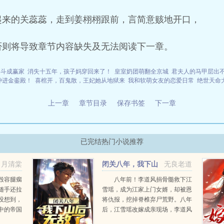
起来的关蕊蕊，走到姜栩栩跟前，言简意赅地开口，
否则将导致章节内容缺失及无法阅读下一章。
奋斗成赢家
消失十五年，孩子妈穿回来了！
皇室奶团萌翻全京城
君夫人的马甲层出
冲进金銮殿！
喜棺开，百鬼散，王妃她从地狱来
我和软萌女友的恋爱日常
绝世天命
上一章
章节目录
保存书签
下一章
已完结热门小说推荐
月清棠
闭关八年，我下山
无良老道
后无敌了
毁容腿瘸
八年前！李道风捐骨髓救下江
随手还拉
雪瑶，成为江家上门女婿，却被恩
没想到，
将仇报，挖掉脊椎弃尸荒野。八年
中的帝国
后，江雪瑶改嫁成亲现场，李道风
说你和身
强势归来。开启强势之路。...