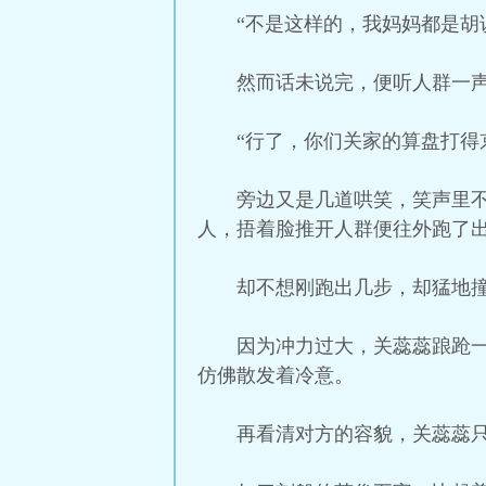
“不是这样的，我妈妈都是胡
然而话未说完，便听人群一
“行了，你们关家的算盘打得
旁边又是几道哄笑，笑声里
人，捂着脸推开人群便往外跑了
却不想刚跑出几步，却猛地
因为冲力过大，关蕊蕊踉跄
仿佛散发着冷意。
再看清对方的容貌，关蕊蕊