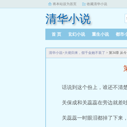
将本站设为首页
收藏清华小说
清华小说
首 页
玄幻小说
重生小说
都市
清华小说
>
大佬归来，假千金她不装了
> 第34章 
话说到这个份上，谁还不清
关保成和关蕊蕊在旁边就差
关蕊蕊一时眼泪都掉了下来