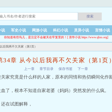
搜索
小说
军史小说
网游小说
科幻小说
灵异小说
言情小说
你知道有些鸟儿，是注定不会被关在牢笼里的！[ 清华小说 https://www.qhxs.org]
从今以后我再不欠关家（第1页）
第34章 从今以后我再不欠关家（第1页
上一章
章节目录
保存书签
下一章
楚关家究竟是什么样的人家，原本的同情和热切瞬间化作
吐血了，根本不知道自家老婆（妈妈）突然发的什么疯。
，还在试图解释，