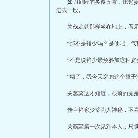
如刀刻般的英俊五官，比起
进去一般。
关蕊蕊就那样坐在地上，看
“那不是褚少吗？是他吧，气
“不是说褚少最烦参加这种宴
“糟了，我今天穿的这个裙子
关蕊蕊这才知道，眼前的竟
传言褚家少爷为人神秘，不
关蕊蕊第一次见到本人，只