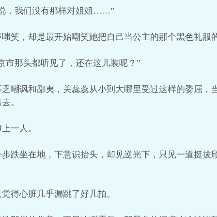
说，我们没有那样对姐姐……”
声嗤笑，却是最开始嘲笑她把自己当公主的那个黑色礼服
京市那头都听见了，还在这儿装呢？”
不乏嘲讽和鄙夷，关蕊蕊从小到大哪里受过这样的委屈，
出去。
撞上一人。
一步跌坐在地，下意识抬头，却见逆光下，只见一道挺拔
只觉得心脏几乎漏跳了好几拍。