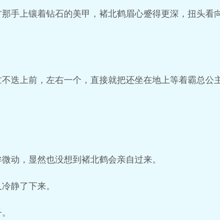
方那手上镶着钻石的美甲，褚北鹤眉心蹙得更深，扭头看
忙不迭上前，左右一个，直接就把还坐在地上等着霸总公
眸微动，显然也没想到褚北鹤会亲自过来。
又冷静了下来。
子。