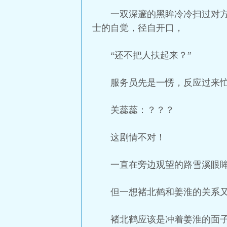
一双深邃的黑眸冷冷扫过对
士的自觉，径自开口，
“还不把人扶起来？”
服务员先是一愣，反应过来
关蕊蕊：？？？
这剧情不对！
一直在旁边观望的路雪溪眼
但一想褚北鹤和姜淮的关系
褚北鹤应该是冲着姜淮的面