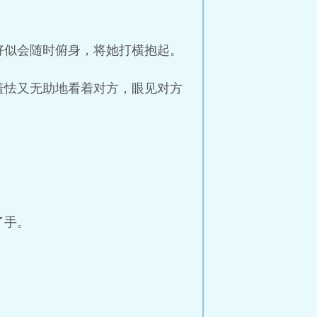
好似会随时俯身，将她打横抱起。
羞怯又无助地看着对方，眼见对方
了手。