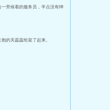
向一旁候着的服务员，半点没有绅
主抱的关蕊蕊给架了起来。