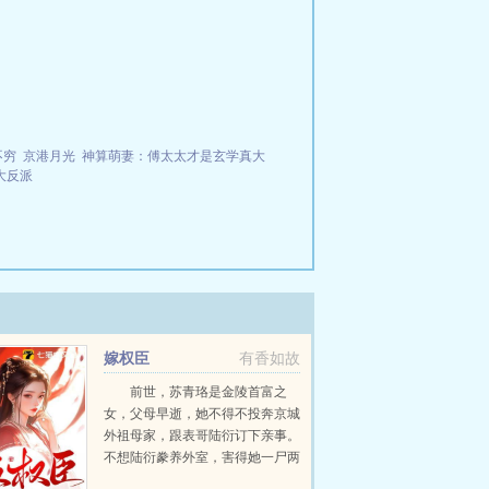
不穷
京港月光
神算萌妻：傅太太才是玄学真大
大反派
嫁权臣
有香如故
前世，苏青珞是金陵首富之
女，父母早逝，她不得不投奔京城
外祖母家，跟表哥陆衍订下亲事。
不想陆衍豢养外室，害得她一尸两
命。这一世，苏青珞坚决同陆衍退