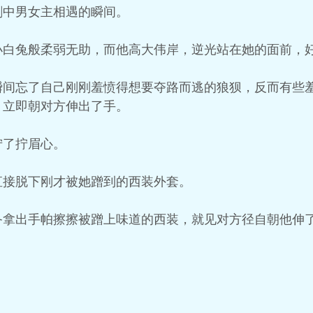
剧中男女主相遇的瞬间。
小白兔般柔弱无助，而他高大伟岸，逆光站在她的面前，
瞬间忘了自己刚刚羞愤得想要夺路而逃的狼狈，反而有些
，立即朝对方伸出了手。
拧了拧眉心。
直接脱下刚才被她蹭到的西装外套。
备拿出手帕擦擦被蹭上味道的西装，就见对方径自朝他伸