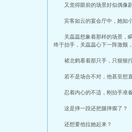
又觉得眼前的场景好似偶像
宾客如云的宴会厅中，她如
关蕊蕊想象着那样的场景，
终于抬手，关蕊蕊心下一阵激颤
褚北鹤看着那只手，只狠狠
若不是场合不对，他甚至想
忍着内心的不适，刚抬手准
这是摔一跤还把腿摔瘸了？
还想要他拉她起来？