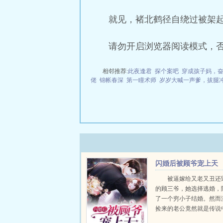
就见，褚北鹤径自绕过被架
请勿开启浏览器阅读模式，
相邻推荐:
此夜逢君
探个案吧
穿成孩子妈，
佬
锦帐春深
第一瞳术师
岁岁大喊一声爹，拔腿
闪婚后被顾爷宠上天
被逼嫁给又老又丑还
的顾三爷，她选择逃婚，
了一个穷小子结婚。然而
捡来的老公竟然就是传说
首富。叶云皎老公，她们