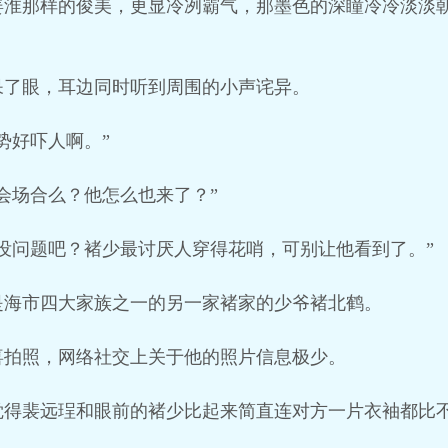
姜淮那样的俊美，更显冷冽霸气，那墨色的深瞳冷冷淡淡
呆了眼，耳边同时听到周围的小声诧异。
势好吓人啊。”
会场合么？他怎么也来了？”
没问题吧？褚少最讨厌人穿得花哨，可别让他看到了。”
是海市四大家族之一的另一家褚家的少爷褚北鹤。
喜拍照，网络社交上关于他的照片信息极少。
觉得裴远珵和眼前的褚少比起来简直连对方一片衣袖都比