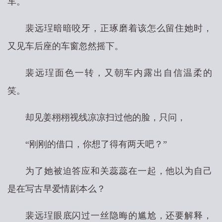
车。
裴远珵暗暗咬牙，正琢磨着该怎么留住她时，
又见车后座的车窗忽然摇下。
裴远珵面色一转，又朝车内露出自信温柔的
笑。
却见姜栩栩视线凉凉扫过他的脸，只问，
“刚刚的借口，你想了得有两天吧？”
为了她被迫答应和关蕊蕊在一起，他以为自己
是在写古早爱情剧本么？
裴远珵眼底闪过一丝隐晦的尴尬，还要解释，