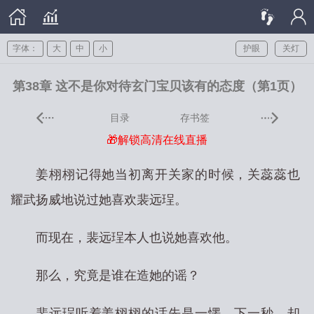
字体：
大
中
小
护眼
关灯
第38章 这不是你对待玄门宝贝该有的态度（第1页）
目录
存书签
🎁解锁高清在线直播
姜栩栩记得她当初离开关家的时候，关蕊蕊也
耀武扬威地说过她喜欢裴远珵。
而现在，裴远珵本人也说她喜欢他。
那么，究竟是谁在造她的谣？
裴远珵听着姜栩栩的话先是一愣，下一秒，却