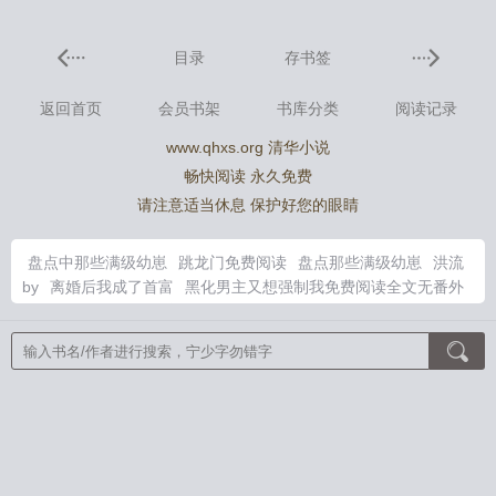
目录
存书签
返回首页
会员书架
书库分类
阅读记录
www.qhxs.org 清华小说
畅快阅读 永久免费
请注意适当休息 保护好您的眼睛
盘点中那些满级幼崽
跳龙门免费阅读
盘点那些满级幼崽
洪流
by
离婚后我成了首富
黑化男主又想强制我免费阅读全文无番外
满级幼崽是宗门团宠姜汾的原网站
傲娇小青梅TXT
斗罗重生雨
浩在雨浩的最新章节更新
平步青云从政到高官的最新章节列表
叶泽涛草根之路免费阅读
黑化男主又想强制我免费阅读笔趣阁
傲娇小青梅甜又黏又在偷看我了3q读书
d斗罗重生雨浩
满级幼
崽全集
大唐密影司
离婚后我成了首富momocha
全球尸变 但我
回村种田
夫君带球跑后我回来了
黑化男主又想强制我免费阅读
全文
岁岁大喊一声爹，拔腿冲进金銮殿！
绝世天命大反派
喜棺
开，百鬼散，王妃她从地狱来
穿成孩子妈，奋斗成赢家
此夜逢