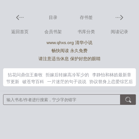
目录
存书签
返回首页
会员书架
书库分类
阅读记录
www.qhxs.org 清华小说
畅快阅读 永久免费
请注意适当休息 保护好您的眼睛
拈花问鼎信王秦牧
拒嫁后转嫁高冷军少的
李静怡和林皓最新章
节更新
破苍穹百科
一片迷茫的句子说说
协议替身上恋爱综艺后
晋江
天门神医叶天赐最新
普普通通并盛町TXT百度全本
换亲之
后我顺便换了江山最新章节更
kpl女教练
拒嫁渣夫
迷茫一片使
人晕猜一生肖
钻破苍穹
穿成农家小娘子逃荒路上稳稳的
是心跳
说谎再版
navi女教练
拒嫁by
LOL教练
英雄联盟教练al
愿做
一只猫的唯美句子
岁岁大喊一声爹，拔腿冲进金銮殿！
京港月
光
锦帐春深
穿成孩子妈，奋斗成赢家
神算萌妻：傅太太才是玄
学真大佬
喜棺开，百鬼散，王妃她从地狱来
消失十五年，孩子
妈穿回来了！
第一瞳术师
皇室奶团萌翻全京城
绝世天命大反