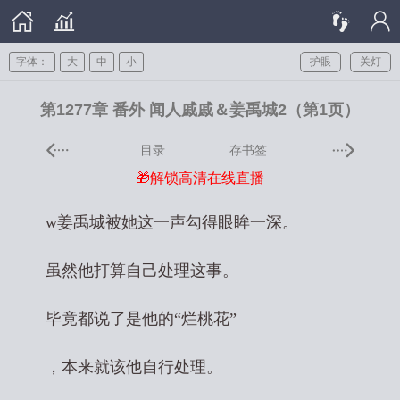
字体：
大
中
小
护眼
关灯
第1277章 番外 闻人戚戚＆姜禹城2（第1页）
目录
存书签
🎁解锁高清在线直播
w姜禹城被她这一声勾得眼眸一深。
虽然他打算自己处理这事。
毕竟都说了是他的“烂桃花”
，本来就该他自行处理。