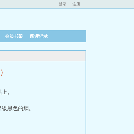
登录
注册
会员书架
阅读记录
页）
贴上。
缕缕黑色的烟。