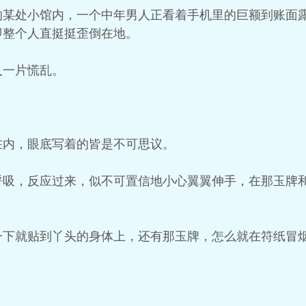
的某处小馆内，一个中年男人正看着手机里的巨额到账面
即整个人直挺挺歪倒在地。
入一片慌乱。
在内，眼底写着的皆是不可思议。
呼吸，反应过来，似不可置信地小心翼翼伸手，在那玉牌
一下就贴到丫头的身体上，还有那玉牌，怎么就在符纸冒