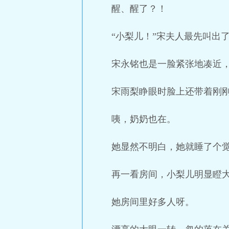
醒、醒了？！
“小梨儿！”宋夫人最先叫出
宋永铭也是一脸紧张地凑近，
宋雨梨睁眼时脸上还带着刚刚
咦，奶奶也在。
她显然不明白，她就睡了个
再一看房间，小梨儿明显瞪
她房间里好多人呀。