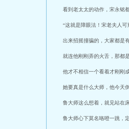
看到老太太的动作，宋永铭
“这就是障眼法！宋老夫人可
出来招摇撞骗的，大家都是
就连他刚刚弄的火舌，那都
他才不相信一个看着才刚刚
她要真是什么大师，他今天
鲁大师这么想着，就见站在
鲁大师心下莫名咯噔一跳，