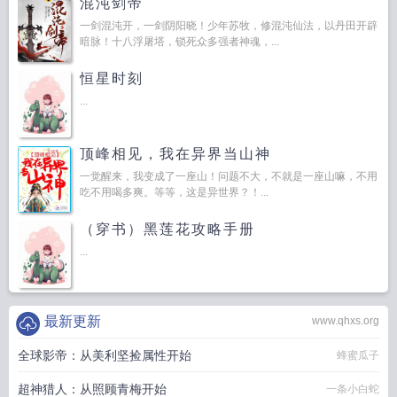
混沌剑帝
一剑混沌开，一剑阴阳晓！少年苏牧，修混沌仙法，以丹田开辟
暗脉！十八浮屠塔，锁死众多强者神魂，...
恒星时刻
...
顶峰相见，我在异界当山神
一觉醒来，我变成了一座山！问题不大，不就是一座山嘛，不用
吃不用喝多爽。等等，这是异世界？！...
（穿书）黑莲花攻略手册
...
最新更新
www.qhxs.org
全球影帝：从美利坚捡属性开始
蜂蜜瓜子
超神猎人：从照顾青梅开始
一条小白蛇