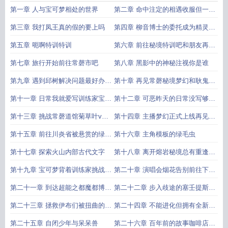
第一章 人与宝可梦相处的世界
第二章 命中注定的相遇收服但一波
三折
第三章 我打凤王真的假的要上吗
第四章 柳音博士的委托成为精灵调
查员吧
第五章 呃啊特训特训
第六章 前往秘境特训吧和朋友再会
吧
第七章 旅行开始前往常磬市吧
第八章 黑影中的神秘注视你是谁
第九章 遇到邱树解决问题最好办法
第十章 再见常磬秘境梦幻和耿鬼入
就是解决问题本身
队以后请多多指教
第十一章 日常我就爱写训练家宝可
第十二章 可恶昨天的日常没写够今
梦贴贴的日常嗷嗷嗷
天再写
第十三章 挑战常磬道馆菊草叶vs
第十四章 主播梦幻正式上线再见常
花椰猴
磬市
第十五章 前往川炎省被悬赏的绿毛
第十六章 主角模板的绿毛虫
虫
第十七章 探索火山内部古代文字
第十八章 离开熔岩秘境总有重逢的
那一天
第十九章 宝可梦背着训练家挑战道
第二十章 演唱会烟花告别前往下一
馆是不是什么穿越者必备传统
个地方
第二十一章 到达超能之都魔都博物
第二十二章 步入歧途的塞壬提斯离
馆与百年前故事的主角
开魔都
第二十三章 拯救伊布们被扭曲的心
第二十四章 不能进化但拥有全新可
灵越来越多未知的谜团
能性的菊草叶海边钓鱼
第二十五章 自闭少年与呆呆兽
第二十六章 百年前的故事咖啡店与