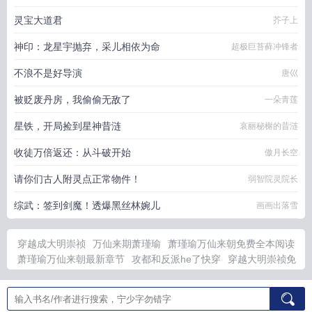
灵宝大道君
芥子上
神印：龙星宇抛弃，采儿相依为命
超极巨苔藓冲锋者
不浪不是好导演
唐巛
被贬废丹房，我偷偷无敌了
一朵青莲
星铁，开局捡到星神昔涟
哀丽秘榭的昔涟
收徒万倍返还：从斗破开始
傲月长空
请你们古人附灵点正常物件！
弱智院灵院长
综武：签到剑魔！透爆黑丝林婉儿
画画出落雪
穿越成大明崇祯
万仙来期萧瑾瑜
萧瑾瑜万仙来朝免费全本阅读
萧瑾瑜万仙来朝最新章节
攻都和反派he了快穿
穿越大明崇祯免
费阅读
睡狐蜗牛百度TXT
他们都嫌我觉醒天赋后怕什么
末日开
局被校花倒贴我
煦日逢雨
末日开局校花找上门
渣男总裁别想逃
漫画全集免费
萧瑾瑜合集
煦日逢雨在线阅读
末日开局校花成为