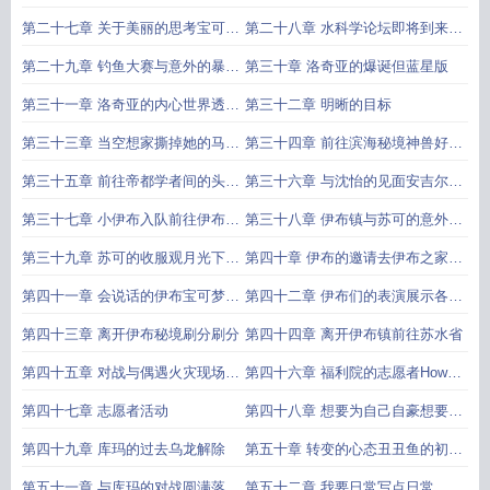
沙奈朵的再会
第二十七章 关于美丽的思考宝可梦
第二十八章 水科学论坛即将到来的
古代语天才余阳
钓鱼大赛
第二十九章 钓鱼大赛与意外的暴风
第三十章 洛奇亚的爆诞但蓝星版
雨灾难的前奏
第三十一章 洛奇亚的内心世界透支
第三十二章 明晰的目标
与坠落
第三十三章 当空想家撕掉她的马甲
第三十四章 前往滨海秘境神兽好友
并开始发力丑丑鱼入队
名单喜添四个
第三十五章 前往帝都学者间的头脑
第三十六章 与沈怡的见面安吉尔的
风暴茶话会
小时候
第三十七章 小伊布入队前往伊布镇
第三十八章 伊布镇与苏可的意外相
的准备
遇
第三十九章 苏可的收服观月光下歌
第四十章 伊布的邀请去伊布之家做
唱的胖丁
客吧
第四十一章 会说话的伊布宝可梦的
第四十二章 伊布们的表演展示各自
时间
进化的魅力
第四十三章 离开伊布秘境刷分刷分
第四十四章 离开伊布镇前往苏水省
第四十五章 对战与偶遇火灾现场脸
第四十六章 福利院的志愿者How
上带疤的黑鲁加
old are you
第四十七章 志愿者活动
第四十八章 想要为自己自豪想要坦
然地喜欢不完美的自己
第四十九章 库玛的过去乌龙解除
第五十章 转变的心态丑丑鱼的初次
表演
第五十一章 与库玛的对战圆满落幕
第五十二章 我要日常写点日常