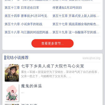
与离开
第五十三章 日常还在日常
停更通知1月10号回归
第五十四章 赛事前夕1月10号见
第五十五章 开幕式登上新人训练家
的舞台芜湖回归
第五十六章 小试身手的初战
第五十七章 观战震撼全场的银色巨
金怪下一轮抽签
第五十八章 与江颜的对战想跨越那
第五十九章 这一份酸胀不甘的感情
名为生命层次的高墙
是青年杯的两大黑马
查看更多章节...
完结小说推荐
www.qhxs.org
七零下乡美人成了大院竹马心尖宠
重生＋军婚＋甜宠架空为了安锦生，宋诗诗气死了自己的母亲，
父亲一怒之下，与她断绝了父女关系。...
魔鬼的体温
...