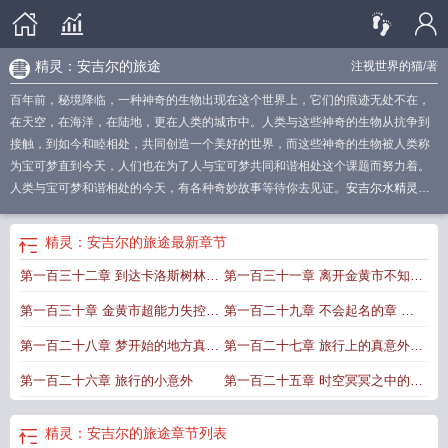
精灵：安吉尔的旅途
注视世界的猫
/著
百年前，秘境降临，一种神奇的生物出现在这个世界上，它们的痕迹无处不在，
在天空，在海洋，在陆地，更在人类的城市中。人类与这些神奇的生物从抗争到
接触，到如今和睦相处，共同创造一个美好的世界，而这些神奇的生物被人类称
为宝可梦直到今天，人们也在为了人与宝可梦共同和谐相处这个课题而努力着。
人类与宝可梦和谐相处的今天，有各种奇妙故事等待你去见证。
安吉尔水精灵售
后电话
安吉尔蓝精灵净水器报价
安吉尔介绍视频30秒
安吉尔变身
安吉尔蓝精
灵
安吉尔百科
安吉尔cosplay
安吉尔蓝精灵净水器咋样
安吉尔介绍
安吉尔水
精灵：安吉尔的旅途
最新章节
精灵和安吉尔一样吗
安吉尔动漫
安吉尔电影
安吉尔是哪部电影
安吉尔故事
安
第一百三十二章 到达卡洛斯树林内
第一百三十一章 离开金黄市不知名
吉尔安吉尔
安吉尔的
安吉尔水精灵官网
安吉拉精灵
安吉拉
安吉尔水精灵净水
机
安吉尔是哪部电影主演
安吉尔水精灵净水器报价
一舞
的注视
第一百三十章 金黄市超能力失控综
第一百二十九章 不会起名的章 一
合症
律称为日常
第一百二十八章 梦开始的地方真新
第一百二十七章 旅行上的真意外进
镇
化的曙光
第一百二十六章 旅行的小意外
第一百二十五章 时空冥冥之中的再
会
精灵：安吉尔的旅途
章节列表