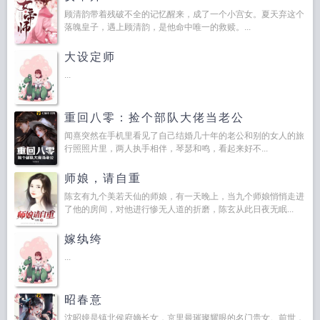
顾清韵带着残破不全的记忆醒来，成了一个小宫女。夏天弃这个
落魄皇子，遇上顾清韵，是他命中唯一的救赎。...
大设定师
...
重回八零：捡个部队大佬当老公
闻熹突然在手机里看见了自己结婚几十年的老公和别的女人的旅
行照照片里，两人执手相伴，琴瑟和鸣，看起来好不...
师娘，请自重
陈玄有九个美若天仙的师娘，有一天晚上，当九个师娘悄悄走进
了他的房间，对他进行惨无人道的折磨，陈玄从此日夜无眠...
嫁纨绔
...
昭春意
沈昭嬑是镇北侯府嫡长女，京里最璀璨耀眼的名门贵女。前世，