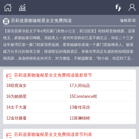
芬莉道蔷吻璇枢星全文免费阅读
璇枢星
/著
【港岛世家冷欲太子爷x湾区豪门美艳小公主，双洁甜宠】程枝昭杏脸桃腮，温香
艳玉，娇媚如春日蝴蝶。清妩美人一直对外宣称自己是不婚主义，却在二十三岁
这年被湾区第一豪门程家强势逼婚，要将她嫁给港城一个豪门望族继承人。被港
媒万分关注的相亲之夜，维港附近的瑰丽酒店，身着吊带高定礼裙的程枝昭踩着
细高跟，袅袅婷婷的走向对方。对方微愠，不耐提醒道，“程小姐，你迟到了足足
一个小时。你还在乎我们两家的合作吗。”“抱歉，送我来的司机在路上出了一点状
况。”雪白天鹅颈上招摇的印着小草莓的程枝昭牵动红唇，嗓音甜软。坐下后半个
芬莉道蔷吻璇枢星全文免费阅读
最新章节
小时不到，程枝昭的手机不停鸣响。“抱歉，我要先走一步。”*在现场蹲守的港媒
18窈窕淑女
17人间仙品
即刻幸灾乐祸，播报程枝昭赴港相亲失败，她这样骄矜的大小姐这世间根本没有
男人能娶。转身却见程枝昭上了一辆bespoke高定长轴版幻影。霓虹照亮半开的
16为她摘星
15Constance程
车窗，身着精良英式西装的男人扣住程枝昭的雪白脚踝，将她抱到他的长腿上，
薄唇压下，再吮她在来的路上就被他吻热的耳廓。“枝枝，你跟他相亲，我怎么
14太子大厦
13春传花信
办。”低哑嗓音掺杂黏稠喘息，让程枝昭一听就为他酥软坠溺。*隔天，这辆幻影
12金丝滕蔓
11斑斓锦鲤
的三地车牌照被扒。原来那晚敢抱住美人在怀的公子哥是港岛裴家的裴司峤，那
个从来不近女色的矜贵太子爷，却早就在暗中为程枝昭上瘾犯戒一次又一次。那
年，芬梨道上，他第一次见如春日蝴蝶，明媚翻舞于这世间的少女，就注定了此
芬莉道蔷吻璇枢星全文免费阅读
章节列表