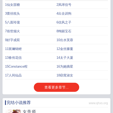
生只为她犯错。【入坑提示】：-冷欲纵宠x妩媚明艳，男暗恋蓄谋已久，追妻追
1仙女甜糖
2风球信号
到月球上也要使劲宠的巨甜爽文，琉璃世家系列之十一，港风浮夸豪门甜宠文，
连载《琉色圆舞》相关故事。-同是老钱顶级豪门出身的大少爷x大小姐一路偷感
3蕾丝枕头
4出去训狗
巨重互撩互吻，双洁甜宠，he，无条件男宠女文。-女主与相亲对象无任何亲密行
5八面玲珑
6信风之子
为。此版文案发布于2025.4.14，已截图存档。-感谢日常陪伴与支持，你们都是
我的小天使，爱你们呀。请文明与善良交流哦，不适合请勿勉强继续阅读，亦不
7俗世烟火
8绚丽宝石
必告知曾经来过，弃文勿勿勿勿勿勿告，一些影响别的宝贝看文的评论会被作者
跟管理员定期删除，请知悉，介意勿入哦，祝转身遇到心仪佳作。
9好字成双
10出水芙蓉
芬莉道蔷吻璇
枢星全文免费阅读
芬莉道蔷吻璇枢星完结了吗
芬莉道蔷吻原文阅读
芬莉尔
11斑斓锦鲤
12金丝滕蔓
bjd
芬莉道蔷吻txt
璇枢星
芬莉道蔷吻 璇枢星
芬莉道蔷吻免费阅读
13春传花信
14太子大厦
15Constance程
16为她摘星
17人间仙品
18窈窕淑女
查看更多章节...
完结小说推荐
www.qhxs.org
女帝师