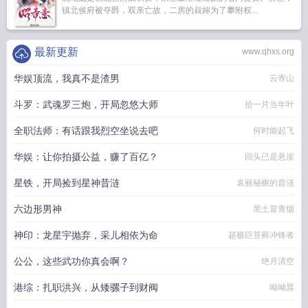
镇北侯府被夺爵，双亲亡故，二房的叔婶为了攀附权...
最新更新
www.qhxs.org
华娱顶流，我真不是渣男
云寄山
斗罗：武魂罗三炮，开局忽悠大师
拾一片当年叶
全职法师：有话跟我烈空坐说去吧
何时能起飞
华娱：让你拍摄公益，赚了百亿？
回头已是悬崖
星铁，开局捡到星神昔涟
哀丽秘榭的昔涟
六边形男神
黑土冒青烟
神印：龙星宇抛弃，采儿相依为命
超极巨苔藓冲锋者
公公，这些武功你真会啊？
绝月清空
港综：扎职洪兴，从矮骡子到财阀
呦呦晨