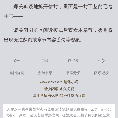
郑美狐疑地拆开信封，里面是一封工整的毛笔
手书——
请关闭浏览器阅读模式后查看本章节，否则将
出现无法翻页或章节内容丢失等现象。
目录
存书签
返回首页
会员书架
书库分类
阅读记录
www.qhxs.org 清华小说
畅快阅读 永久免费
请注意适当休息 保护好您的眼睛
人在欧洲我是古董军火商免费阅读笔趣阁免费阅读
席夕
女子监
狱看守
豪婿i
诸天玄册手游官网
红颜政道无删节免费阅读全文