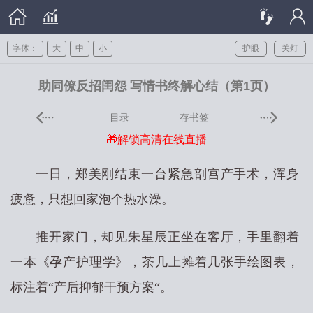
字体：
大
中
小
护眼
关灯
助同僚反招闺怨 写情书终解心结（第1页）
目录
存书签
🎁解锁高清在线直播
一日，郑美刚结束一台紧急剖宫产手术，浑身
疲惫，只想回家泡个热水澡。
推开家门，却见朱星辰正坐在客厅，手里翻着
一本《孕产护理学》，茶几上摊着几张手绘图表，
标注着“产后抑郁干预方案“。